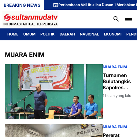
BREAKING NEWS
Perlombaan Voli Ibu-Ibu Dusun 1 Meriahkan Peringata
HOME
UMUM
POLITIK
DAERAH
NASIONAL
EKONOMI
PEND
MUARA ENIM
MUARA ENIM
Turnamen
Bulutangkis
Kapolres
Cup V 2026
1 bulan yang lalu
Meriahkan
Hari
Bhayangkara
ke-80
MUARA ENIM
Pererat