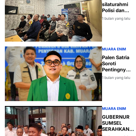
silaturahmi
Polisi dan
Masyarakat,
1 bulan yang lalu
Polsek
Lembak
Nobar Piala
Dunia 2026
MUARA ENIM
Palen Satria
Soroti
Pentingnya
Good
1 bulan yang lalu
Governance
Usai
Penyerahan
SK PLT
Bupati
MUARA ENIM
Muara Enim
GUBERNUR
kepada
SUMSEL
Sumarni
SERAHKAN
SURAT