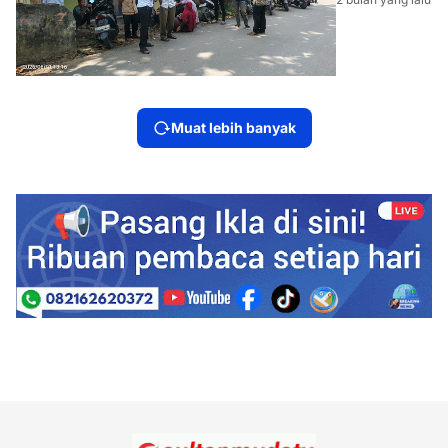
Pasutri,
Camat
Lembak Didi
Haryanto
Turut
Berduka
Muat lebih banyak
dan Melayat