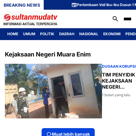
BREAKING NEWS
Perlombaan Voli Ibu-Ibu Dusun 1 M
HOME
UMUM
POLITIK
DAERAH
NASIONAL
EKONOMI
PEND
Kejaksaan Negeri Muara Enim
DUGAAN KORUPSI
TIM PENYIDIK
KEJAKSAAN
NEGERI
MUARA ENIM
1 bulan yang lalu
GELEDAH
DUA KANTOR
PT R6B
DALAM
PENYIDIKAN
DUGAAN
Muat lebih banyak
KORUPSI