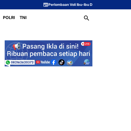
Perlombaan Voli Ibu-Ibu Dusun 1 Meriahkan Pering
POLRI
TNI