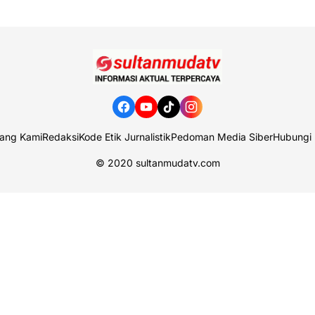
ang Kami
Redaksi
Kode Etik Jurnalistik
Pedoman Media Siber
Hubungi
© 2020
sultanmudatv.com