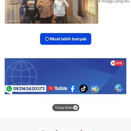
4 minggu yang lalu
TV Silaturahm
dengan
Kapolsek
Gelumbang
yang Baru
Muat lebih banyak
Tutup Iklan