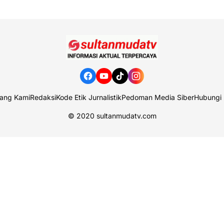
ang Kami
Redaksi
Kode Etik Jurnalistik
Pedoman Media Siber
Hubungi
© 2020
sultanmudatv.com