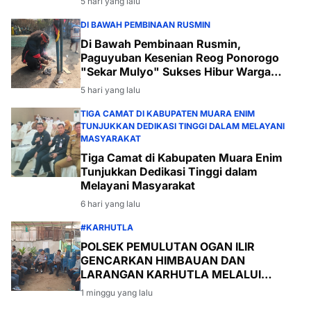
5 hari yang lalu
DI BAWAH PEMBINAAN RUSMIN
Di Bawah Pembinaan Rusmin,
Paguyuban Kesenian Reog Ponorogo
"Sekar Mulyo" Sukses Hibur Warga
Desa Payabakal
5 hari yang lalu
TIGA CAMAT DI KABUPATEN MUARA ENIM
TUNJUKKAN DEDIKASI TINGGI DALAM MELAYANI
MASYARAKAT
Tiga Camat di Kabupaten Muara Enim
Tunjukkan Dedikasi Tinggi dalam
Melayani Masyarakat
6 hari yang lalu
#KARHUTLA
POLSEK PEMULUTAN OGAN ILIR
GENCARKAN HIMBAUAN DAN
LARANGAN KARHUTLA MELALUI
PROGRAM TSKD (TOURING SAMBANG
1 minggu yang lalu
KE DESA-DESA