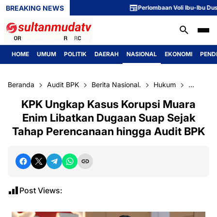
BREAKING NEWS
Perlombaan Voli Ibu-Ibu Dusun 1 
HOME
UMUM
POLITIK
DAERAH
NASIONAL
EKONOMI
PEND
Beranda
Audit BPK
Berita Nasional.
Hukum
Korupsi
KPK Ungkap Kasus Korupsi Muara
Enim Libatkan Dugaan Suap Sejak
Tahap Perencanaan hingga Audit BPK
Post Views: