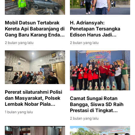
Mobil Datsun Tertabrak
H. Adriansyah:
Kereta Api Babaranjang di
Penetapan Tersangka
Gang Baru Karang Endah,
Edison Harus Jadi
Sopir Selamat
Momentum Bersih-Bersih
2 bulan yang lalu
2 bulan yang lalu
Korupsi di Muara Enim
Pererat silaturahmi Polisi
dan Masyarakat, Polsek
Camat Sungai Rotan
Lembak Nobar Piala
Bangga, Siswa SD Raih
Dunia 2026
Prestasi di Tingkat
1 bulan yang lalu
Kabupaten
2 bulan yang lalu