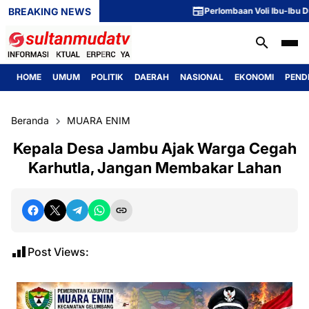
BREAKING NEWS
Perlombaan Voli Ibu-Ibu Dusun
HOME
UMUM
POLITIK
DAERAH
NASIONAL
EKONOMI
PEND
Beranda
MUARA ENIM
Kepala Desa Jambu Ajak Warga Cegah
Karhutla, Jangan Membakar Lahan
Post Views: