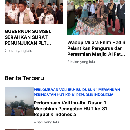
GUBERNUR SUMSEL
SERAHKAN SURAT
Wabup Muara Enim Hadiri
PENUNJUKAN PLT
Pelantikan Pengurus dan
BUPATI MUARA ENIM,
2 bulan yang lalu
Peresmian Masjid Al Fatih
SUMARNI DIMINTA JAGA
di Lubuk Ampelas
STABILITAS
2 bulan yang lalu
PEMERINTAHAN DAN
PEMBANGUNAN
Berita Terbaru
PERLOMBAAN VOLI IBU-IBU DUSUN 1 MERIAHKAN
PERINGATAN HUT KE-81 REPUBLIK INDONESIA
Perlombaan Voli Ibu-Ibu Dusun 1
Meriahkan Peringatan HUT ke-81
Republik Indonesia
4 hari yang lalu