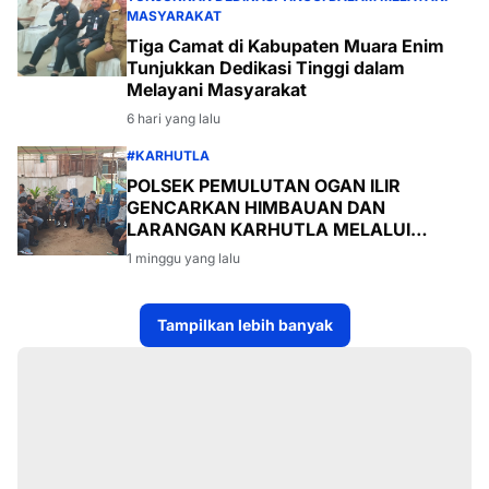
MASYARAKAT
Tiga Camat di Kabupaten Muara Enim
Tunjukkan Dedikasi Tinggi dalam
Melayani Masyarakat
6 hari yang lalu
#KARHUTLA
POLSEK PEMULUTAN OGAN ILIR
GENCARKAN HIMBAUAN DAN
LARANGAN KARHUTLA MELALUI
PROGRAM TSKD (TOURING SAMBANG
1 minggu yang lalu
KE DESA-DESA
Tampilkan lebih banyak