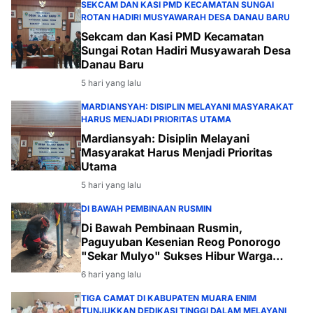
SEKCAM DAN KASI PMD KECAMATAN SUNGAI
ROTAN HADIRI MUSYAWARAH DESA DANAU BARU
Sekcam dan Kasi PMD Kecamatan
Sungai Rotan Hadiri Musyawarah Desa
Danau Baru
5 hari yang lalu
MARDIANSYAH: DISIPLIN MELAYANI MASYARAKAT
HARUS MENJADI PRIORITAS UTAMA
Mardiansyah: Disiplin Melayani
Masyarakat Harus Menjadi Prioritas
Utama
5 hari yang lalu
DI BAWAH PEMBINAAN RUSMIN
Di Bawah Pembinaan Rusmin,
Paguyuban Kesenian Reog Ponorogo
"Sekar Mulyo" Sukses Hibur Warga
Desa Payabakal
6 hari yang lalu
TIGA CAMAT DI KABUPATEN MUARA ENIM
TUNJUKKAN DEDIKASI TINGGI DALAM MELAYANI