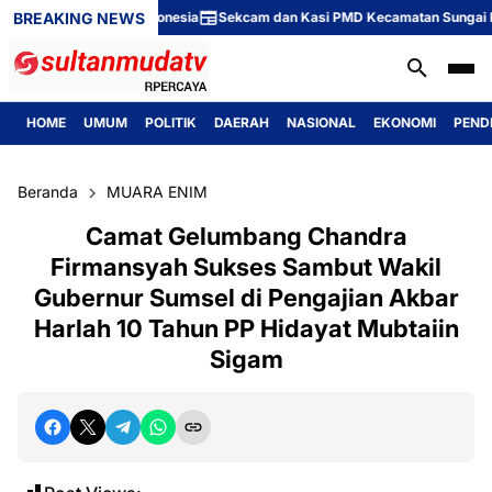
BREAKING NEWS
e-81 Republik Indonesia
Sekcam dan Kasi PMD Kecamatan Sungai Rotan H
HOME
UMUM
POLITIK
DAERAH
NASIONAL
EKONOMI
PEND
Beranda
MUARA ENIM
Camat Gelumbang Chandra
Firmansyah Sukses Sambut Wakil
Gubernur Sumsel di Pengajian Akbar
Harlah 10 Tahun PP Hidayat Mubtaiin
Sigam