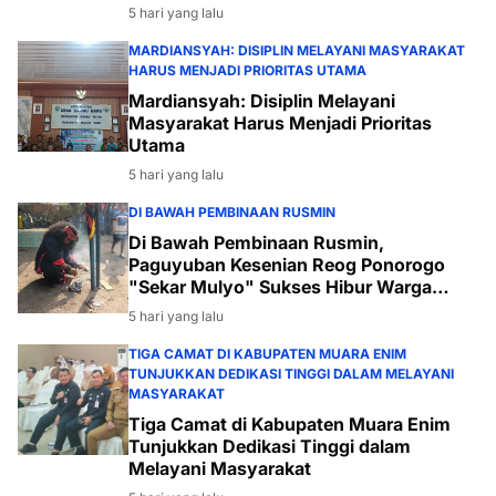
5 hari yang lalu
MARDIANSYAH: DISIPLIN MELAYANI MASYARAKAT
HARUS MENJADI PRIORITAS UTAMA
Mardiansyah: Disiplin Melayani
Masyarakat Harus Menjadi Prioritas
Utama
5 hari yang lalu
DI BAWAH PEMBINAAN RUSMIN
Di Bawah Pembinaan Rusmin,
Paguyuban Kesenian Reog Ponorogo
"Sekar Mulyo" Sukses Hibur Warga
Desa Payabakal
5 hari yang lalu
TIGA CAMAT DI KABUPATEN MUARA ENIM
TUNJUKKAN DEDIKASI TINGGI DALAM MELAYANI
MASYARAKAT
Tiga Camat di Kabupaten Muara Enim
Tunjukkan Dedikasi Tinggi dalam
Melayani Masyarakat