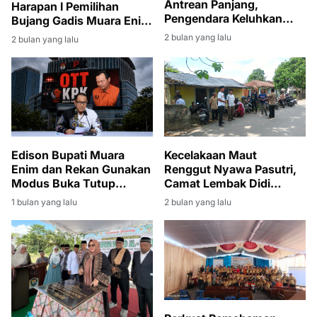
Antrean Panjang,
Harapan I Pemilihan
Pengendara Keluhkan
Bujang Gadis Muara Enim
Waktu Tunggu Hingga
2026
2 bulan yang lalu
2 bulan yang lalu
Tiga Jam
Edison Bupati Muara
Kecelakaan Maut
Enim dan Rekan Gunakan
Renggut Nyawa Pasutri,
Modus Buka Tutup
Camat Lembak Didi
Rekening
Haryanto Turut Berduka
1 bulan yang lalu
2 bulan yang lalu
dan Melayat