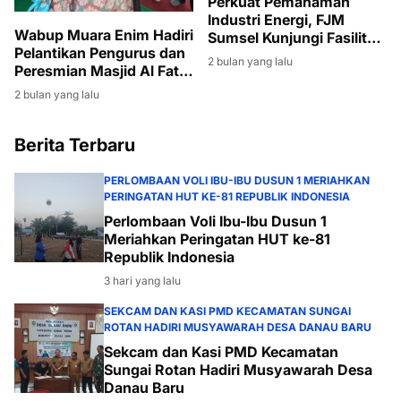
Perkuat Pemahaman
Industri Energi, FJM
Wabup Muara Enim Hadiri
Sumsel Kunjungi Fasilitas
Pelantikan Pengurus dan
Produksi Migas di Muara
2 bulan yang lalu
Peresmian Masjid Al Fatih
Enim
di Lubuk Ampelas
2 bulan yang lalu
Berita Terbaru
PERLOMBAAN VOLI IBU-IBU DUSUN 1 MERIAHKAN
PERINGATAN HUT KE-81 REPUBLIK INDONESIA
Perlombaan Voli Ibu-Ibu Dusun 1
Meriahkan Peringatan HUT ke-81
Republik Indonesia
3 hari yang lalu
SEKCAM DAN KASI PMD KECAMATAN SUNGAI
ROTAN HADIRI MUSYAWARAH DESA DANAU BARU
Sekcam dan Kasi PMD Kecamatan
Sungai Rotan Hadiri Musyawarah Desa
Danau Baru