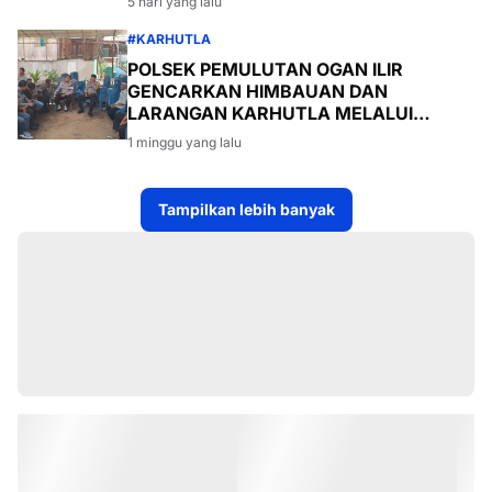
5 hari yang lalu
#KARHUTLA
POLSEK PEMULUTAN OGAN ILIR
GENCARKAN HIMBAUAN DAN
LARANGAN KARHUTLA MELALUI
PROGRAM TSKD (TOURING SAMBANG
1 minggu yang lalu
KE DESA-DESA
Tampilkan lebih banyak