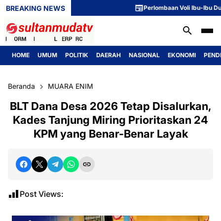
BREAKING NEWS
Perlombaan Voli Ibu-Ibu Dusun 1
HOME
UMUM
POLITIK
DAERAH
NASIONAL
EKONOMI
PEND
Beranda
MUARA ENIM
BLT Dana Desa 2026 Tetap Disalurkan,
Kades Tanjung Miring Prioritaskan 24
KPM yang Benar-Benar Layak
Post Views: