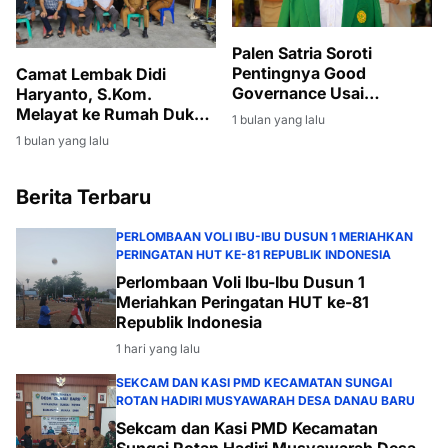
Palen Satria Soroti
Pentingnya Good
Camat Lembak Didi
Governance Usai
Haryanto, S.Kom.
Penyerahan SK PLT
Melayat ke Rumah Duka
1 bulan yang lalu
Bupati Muara Enim
Istri Sekcam Gelumbang
1 bulan yang lalu
kepada Sumarni
Berita Terbaru
PERLOMBAAN VOLI IBU-IBU DUSUN 1 MERIAHKAN
PERINGATAN HUT KE-81 REPUBLIK INDONESIA
Perlombaan Voli Ibu-Ibu Dusun 1
Meriahkan Peringatan HUT ke-81
Republik Indonesia
1 hari yang lalu
SEKCAM DAN KASI PMD KECAMATAN SUNGAI
ROTAN HADIRI MUSYAWARAH DESA DANAU BARU
Sekcam dan Kasi PMD Kecamatan
Sungai Rotan Hadiri Musyawarah Desa