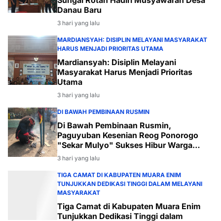
Danau Baru
3 hari yang lalu
MARDIANSYAH: DISIPLIN MELAYANI MASYARAKAT
HARUS MENJADI PRIORITAS UTAMA
Mardiansyah: Disiplin Melayani
Masyarakat Harus Menjadi Prioritas
Utama
3 hari yang lalu
DI BAWAH PEMBINAAN RUSMIN
Di Bawah Pembinaan Rusmin,
Paguyuban Kesenian Reog Ponorogo
"Sekar Mulyo" Sukses Hibur Warga
Desa Payabakal
3 hari yang lalu
TIGA CAMAT DI KABUPATEN MUARA ENIM
TUNJUKKAN DEDIKASI TINGGI DALAM MELAYANI
MASYARAKAT
Tiga Camat di Kabupaten Muara Enim
Tunjukkan Dedikasi Tinggi dalam