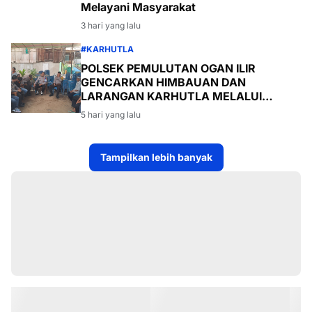
Melayani Masyarakat
3 hari yang lalu
#KARHUTLA
POLSEK PEMULUTAN OGAN ILIR
GENCARKAN HIMBAUAN DAN
LARANGAN KARHUTLA MELALUI
PROGRAM TSKD (TOURING SAMBANG
5 hari yang lalu
KE DESA-DESA
Tampilkan lebih banyak