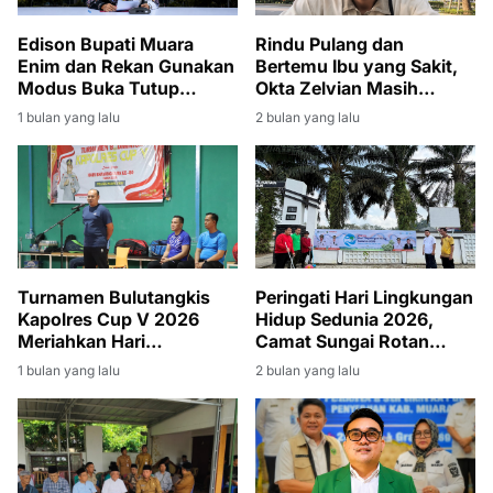
Edison Bupati Muara
Rindu Pulang dan
Enim dan Rekan Gunakan
Bertemu Ibu yang Sakit,
Modus Buka Tutup
Okta Zelvian Masih
Rekening
Menanti Kepulangan dari
1 bulan yang lalu
2 bulan yang lalu
Kamboja
Turnamen Bulutangkis
Peringati Hari Lingkungan
Kapolres Cup V 2026
Hidup Sedunia 2026,
Meriahkan Hari
Camat Sungai Rotan
Bhayangkara ke-80
Pimpin Giat Jumat Bersih
1 bulan yang lalu
2 bulan yang lalu
di Lingkungan Kantor
Kecamatan