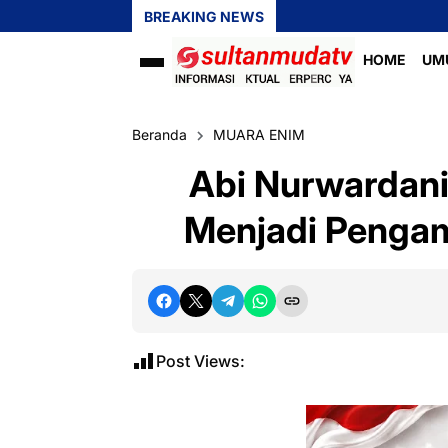
BREAKING NEWS
HOME
UM
Beranda
MUARA ENIM
‎Abi Nurwardan
Menjadi Pengama
Post Views: