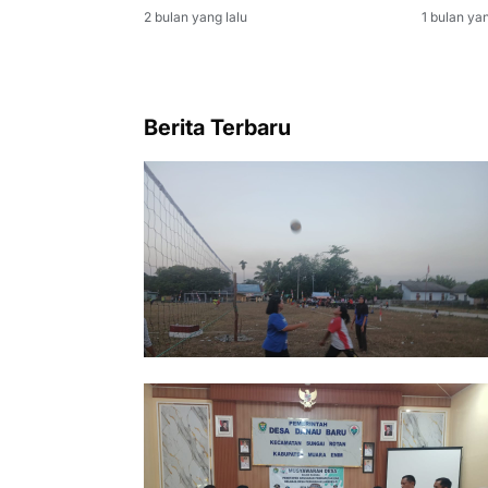
Jumat Bersih di Lingkungan
Muara 
2 bulan yang lalu
1 bulan yan
Kantor Kecamatan
Berita Terbaru