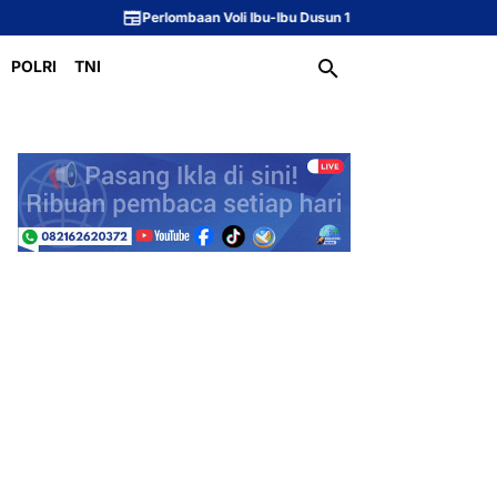
Perlombaan Voli Ibu-Ibu Dusun 1 Meriahkan Peringatan HUT ke-81 Repub
POLRI
TNI