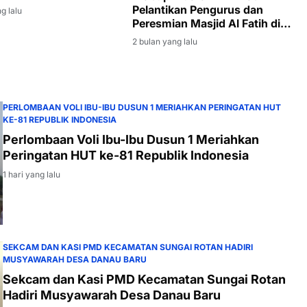
Enim kepada Sumarni
Pelantikan Pengurus dan
g lalu
Peresmian Masjid Al Fatih di
Lubuk Ampelas
2 bulan yang lalu
PERLOMBAAN VOLI IBU-IBU DUSUN 1 MERIAHKAN PERINGATAN HUT
KE-81 REPUBLIK INDONESIA
Perlombaan Voli Ibu-Ibu Dusun 1 Meriahkan
Peringatan HUT ke-81 Republik Indonesia
1 hari yang lalu
SEKCAM DAN KASI PMD KECAMATAN SUNGAI ROTAN HADIRI
MUSYAWARAH DESA DANAU BARU
Sekcam dan Kasi PMD Kecamatan Sungai Rotan
Hadiri Musyawarah Desa Danau Baru