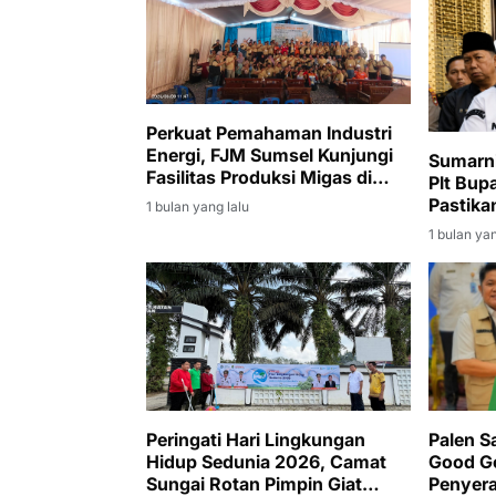
Perkuat Pemahaman Industri
Energi, FJM Sumsel Kunjungi
Sumarni
Fasilitas Produksi Migas di
Plt Bup
Muara Enim
Pastik
1 bulan yang lalu
Berjala
1 bulan yan
Peringati Hari Lingkungan
Palen S
Hidup Sedunia 2026, Camat
Good G
Sungai Rotan Pimpin Giat
Penyera