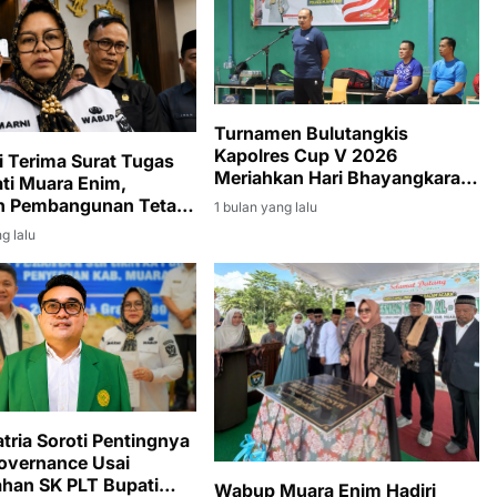
Turnamen Bulutangkis
Kapolres Cup V 2026
 Terima Surat Tugas
Meriahkan Hari Bhayangkara
ati Muara Enim,
ke-80
an Pembangunan Tetap
1 bulan yang lalu
n
g lalu
atria Soroti Pentingnya
overnance Usai
han SK PLT Bupati
Wabup Muara Enim Hadiri