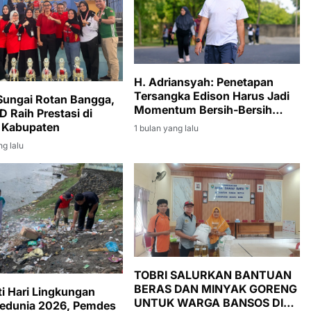
H. Adriansyah: Penetapan
Tersangka Edison Harus Jadi
ungai Rotan Bangga,
Momentum Bersih-Bersih
D Raih Prestasi di
Korupsi di Muara Enim
 Kabupaten
1 bulan yang lalu
ng lalu
TOBRI SALURKAN BANTUAN
BERAS DAN MINYAK GORENG
ti Hari Lingkungan
UNTUK WARGA BANSOS DI
Sedunia 2026, Pemdes