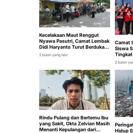
Kecelakaan Maut Renggut
Nyawa Pasutri, Camat Lembak
Camat S
Didi Haryanto Turut Berduka
Siswa S
dan Melayat
Tingkat
2 bulan yang lalu
2 bulan ya
Rindu Pulang dan Bertemu Ibu
yang Sakit, Okta Zelvian Masih
Peringa
Menanti Kepulangan dari
Hidup 