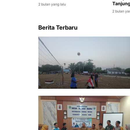
Kamboja
Tanjung
2 bulan yang lalu
Royong
2 bulan ya
Berita Terbaru