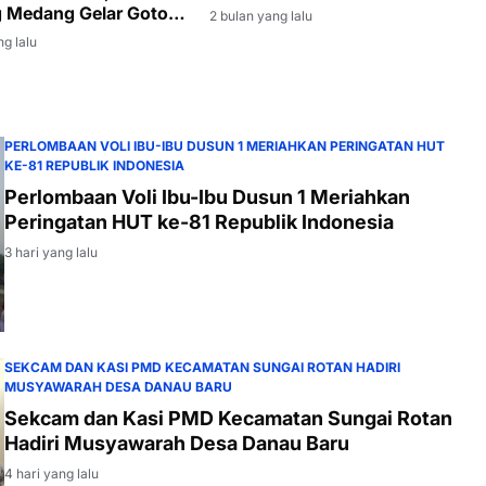
DESA DANAU BARU
 Medang Gelar Gotong
2 bulan yang lalu
 Massal
ng lalu
PERLOMBAAN VOLI IBU-IBU DUSUN 1 MERIAHKAN PERINGATAN HUT
KE-81 REPUBLIK INDONESIA
Perlombaan Voli Ibu-Ibu Dusun 1 Meriahkan
Peringatan HUT ke-81 Republik Indonesia
3 hari yang lalu
SEKCAM DAN KASI PMD KECAMATAN SUNGAI ROTAN HADIRI
MUSYAWARAH DESA DANAU BARU
Sekcam dan Kasi PMD Kecamatan Sungai Rotan
Hadiri Musyawarah Desa Danau Baru
4 hari yang lalu