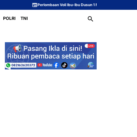
Perlombaan Voli Ibu-Ibu Dusun 1 Meriahkan Peringatan HUT ke-81 Republik
POLRI
TNI