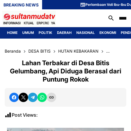
BREAKING NEWS
Perlombaan Voli Ibu-Ibu Dusun 1
HOME
UMUM
POLITIK
DAERAH
NASIONAL
EKONOMI
PEND
Beranda
DESA BITIS
HUTAN KEBAKARAN
MUARA ENI
Lahan Terbakar di Desa Bitis
Gelumbang, Api Diduga Berasal dari
Puntung Rokok
Post Views: