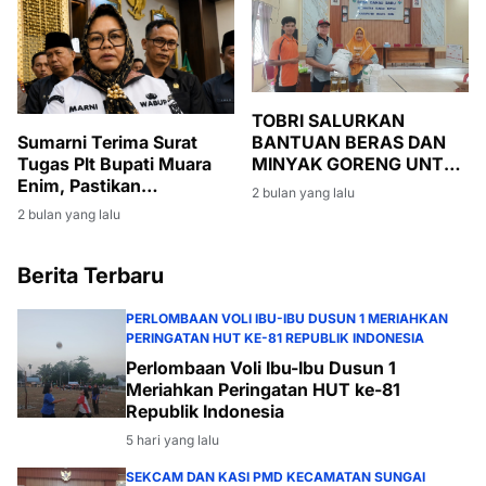
TOBRI SALURKAN
BANTUAN BERAS DAN
Sumarni Terima Surat
MINYAK GORENG UNTUK
Tugas Plt Bupati Muara
WARGA BANSOS DI
Enim, Pastikan
2 bulan yang lalu
DESA DANAU BARU
Pembangunan Tetap
2 bulan yang lalu
Berjalan
Berita Terbaru
PERLOMBAAN VOLI IBU-IBU DUSUN 1 MERIAHKAN
PERINGATAN HUT KE-81 REPUBLIK INDONESIA
Perlombaan Voli Ibu-Ibu Dusun 1
Meriahkan Peringatan HUT ke-81
Republik Indonesia
5 hari yang lalu
SEKCAM DAN KASI PMD KECAMATAN SUNGAI