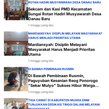
ROTAN HADIRI MUSYAWARAH DESA DANAU BARU
Sekcam dan Kasi PMD Kecamatan
Sungai Rotan Hadiri Musyawarah Desa
Danau Baru
1 minggu yang lalu
MARDIANSYAH: DISIPLIN MELAYANI MASYARAKAT
HARUS MENJADI PRIORITAS UTAMA
Mardiansyah: Disiplin Melayani
Masyarakat Harus Menjadi Prioritas
Utama
1 minggu yang lalu
DI BAWAH PEMBINAAN RUSMIN
Di Bawah Pembinaan Rusmin,
Paguyuban Kesenian Reog Ponorogo
"Sekar Mulyo" Sukses Hibur Warga
Desa Payabakal
1 minggu yang lalu
TIGA CAMAT DI KABUPATEN MUARA ENIM
TUNJUKKAN DEDIKASI TINGGI DALAM MELAYANI
MASYARAKAT