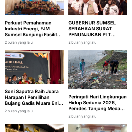
Perkuat Pemahaman
GUBERNUR SUMSEL
Industri Energi, FJM
SERAHKAN SURAT
Sumsel Kunjungi Fasilitas
PENUNJUKAN PLT
Produksi Migas di Muara
BUPATI MUARA ENIM,
2 bulan yang lalu
2 bulan yang lalu
Enim
SUMARNI DIMINTA JAGA
STABILITAS
PEMERINTAHAN DAN
PEMBANGUNAN
Soni Saputra Raih Juara
Peringati Hari Lingkungan
Harapan I Pemilihan
Hidup Sedunia 2026,
Bujang Gadis Muara Enim
Pemdes Tanjung Medang
2026
2 bulan yang lalu
Gelar Gotong Royong
2 bulan yang lalu
Massal