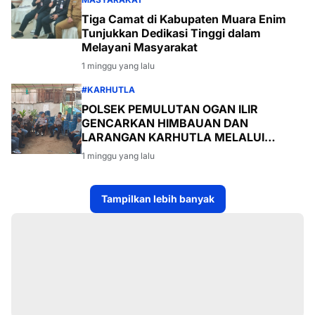
Tiga Camat di Kabupaten Muara Enim
Tunjukkan Dedikasi Tinggi dalam
Melayani Masyarakat
1 minggu yang lalu
#KARHUTLA
POLSEK PEMULUTAN OGAN ILIR
GENCARKAN HIMBAUAN DAN
LARANGAN KARHUTLA MELALUI
PROGRAM TSKD (TOURING SAMBANG
1 minggu yang lalu
KE DESA-DESA
Tampilkan lebih banyak