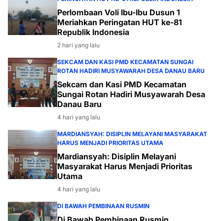
Perlombaan Voli Ibu-Ibu Dusun 1
Meriahkan Peringatan HUT ke-81
Republik Indonesia
2 hari yang lalu
SEKCAM DAN KASI PMD KECAMATAN SUNGAI
ROTAN HADIRI MUSYAWARAH DESA DANAU BARU
Sekcam dan Kasi PMD Kecamatan
Sungai Rotan Hadiri Musyawarah Desa
Danau Baru
4 hari yang lalu
MARDIANSYAH: DISIPLIN MELAYANI MASYARAKAT
HARUS MENJADI PRIORITAS UTAMA
Mardiansyah: Disiplin Melayani
Masyarakat Harus Menjadi Prioritas
Utama
4 hari yang lalu
DI BAWAH PEMBINAAN RUSMIN
Di Bawah Pembinaan Rusmin,