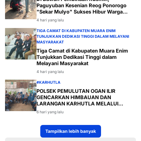
Paguyuban Kesenian Reog Ponorogo
"Sekar Mulyo" Sukses Hibur Warga
Desa Payabakal
4 hari yang lalu
TIGA CAMAT DI KABUPATEN MUARA ENIM
TUNJUKKAN DEDIKASI TINGGI DALAM MELAYANI
MASYARAKAT
Tiga Camat di Kabupaten Muara Enim
Tunjukkan Dedikasi Tinggi dalam
Melayani Masyarakat
4 hari yang lalu
#KARHUTLA
POLSEK PEMULUTAN OGAN ILIR
GENCARKAN HIMBAUAN DAN
LARANGAN KARHUTLA MELALUI
PROGRAM TSKD (TOURING SAMBANG
6 hari yang lalu
KE DESA-DESA
Tampilkan lebih banyak