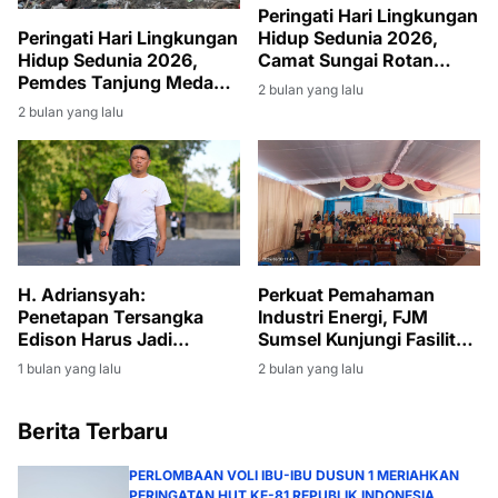
Peringati Hari Lingkungan
Hidup Sedunia 2026,
Peringati Hari Lingkungan
Camat Sungai Rotan
Hidup Sedunia 2026,
Pimpin Giat Jumat Bersih
Pemdes Tanjung Medang
2 bulan yang lalu
di Lingkungan Kantor
Gelar Gotong Royong
2 bulan yang lalu
Kecamatan
Massal
H. Adriansyah:
Perkuat Pemahaman
Penetapan Tersangka
Industri Energi, FJM
Edison Harus Jadi
Sumsel Kunjungi Fasilitas
Momentum Bersih-Bersih
Produksi Migas di Muara
1 bulan yang lalu
2 bulan yang lalu
Korupsi di Muara Enim
Enim
Berita Terbaru
PERLOMBAAN VOLI IBU-IBU DUSUN 1 MERIAHKAN
PERINGATAN HUT KE-81 REPUBLIK INDONESIA