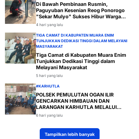
Di Bawah Pembinaan Rusmin,
Paguyuban Kesenian Reog Ponorogo
"Sekar Mulyo" Sukses Hibur Warga
Desa Payabakal
4 hari yang lalu
TIGA CAMAT DI KABUPATEN MUARA ENIM
TUNJUKKAN DEDIKASI TINGGI DALAM MELAYANI
MASYARAKAT
Tiga Camat di Kabupaten Muara Enim
Tunjukkan Dedikasi Tinggi dalam
Melayani Masyarakat
5 hari yang lalu
#KARHUTLA
POLSEK PEMULUTAN OGAN ILIR
GENCARKAN HIMBAUAN DAN
LARANGAN KARHUTLA MELALUI
PROGRAM TSKD (TOURING SAMBANG
6 hari yang lalu
KE DESA-DESA
Tampilkan lebih banyak