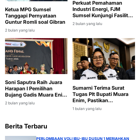
Perkuat Pemahaman
Industri Energi, FJM
Ketua MPG Sumsel
Sumsel Kunjungi Fasilitas
Tanggapi Pernyataan
Produksi Migas di Muara
Guntur Romli soal Gibran
2 bulan yang lalu
Enim
2 bulan yang lalu
Soni Saputra Raih Juara
Sumarni Terima Surat
Harapan I Pemilihan
Tugas Plt Bupati Muara
Bujang Gadis Muara Enim
Enim, Pastikan
2026
2 bulan yang lalu
Pembangunan Tetap
1 bulan yang lalu
Berjalan
Berita Terbaru
PERLOMBAAN VOLI IBU-IBU DUSUN 1 MERIAHKAN