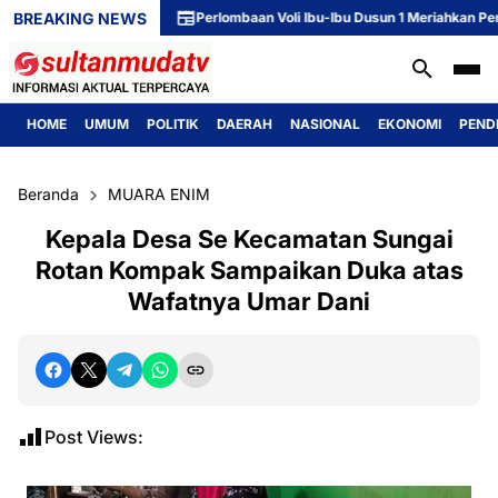
BREAKING NEWS
Perlombaan Voli Ibu-Ibu Dusun 1 Meriahkan Peringat
HOME
UMUM
POLITIK
DAERAH
NASIONAL
EKONOMI
PEND
Beranda
MUARA ENIM
Kepala Desa Se Kecamatan Sungai
Rotan Kompak Sampaikan Duka atas
Wafatnya Umar Dani
Post Views: