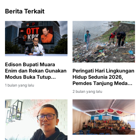
Berita Terkait
Edison Bupati Muara
Enim dan Rekan Gunakan
Peringati Hari Lingkungan
Modus Buka Tutup
Hidup Sedunia 2026,
Rekening
Pemdes Tanjung Medang
1 bulan yang lalu
Gelar Gotong Royong
2 bulan yang lalu
Massal