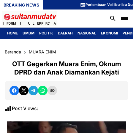
BREAKING NEWS
Perlombaan Voli Ibu-Ibu Dusun 1
HOME
UMUM
POLITIK
DAERAH
NASIONAL
EKONOMI
PEND
Beranda
MUARA ENIM
OTT Gegerkan Muara Enim, Oknum
DPRD dan Anak Diamankan Kejati
Post Views: