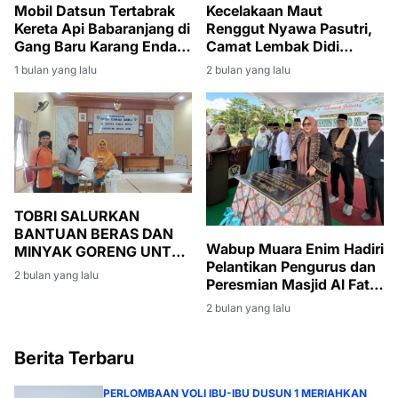
Mobil Datsun Tertabrak
Kecelakaan Maut
Kereta Api Babaranjang di
Renggut Nyawa Pasutri,
Gang Baru Karang Endah,
Camat Lembak Didi
Sopir Selamat
Haryanto Turut Berduka
1 bulan yang lalu
2 bulan yang lalu
dan Melayat
TOBRI SALURKAN
BANTUAN BERAS DAN
Wabup Muara Enim Hadiri
MINYAK GORENG UNTUK
Pelantikan Pengurus dan
WARGA BANSOS DI
2 bulan yang lalu
Peresmian Masjid Al Fatih
DESA DANAU BARU
di Lubuk Ampelas
2 bulan yang lalu
Berita Terbaru
PERLOMBAAN VOLI IBU-IBU DUSUN 1 MERIAHKAN