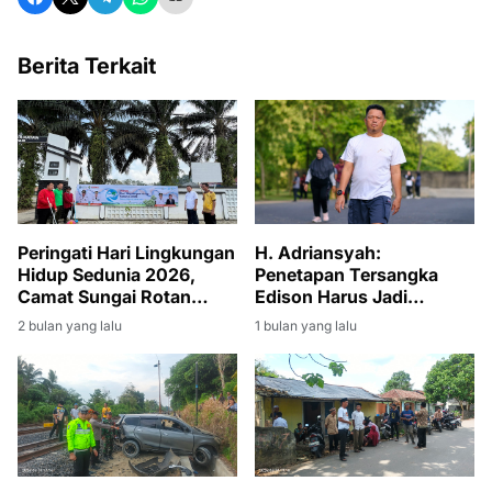
Berita Terkait
Peringati Hari Lingkungan
H. Adriansyah:
Hidup Sedunia 2026,
Penetapan Tersangka
Camat Sungai Rotan
Edison Harus Jadi
Pimpin Giat Jumat Bersih
Momentum Bersih-Bersih
2 bulan yang lalu
1 bulan yang lalu
di Lingkungan Kantor
Korupsi di Muara Enim
Kecamatan