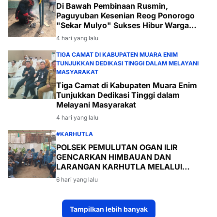
Di Bawah Pembinaan Rusmin,
Paguyuban Kesenian Reog Ponorogo
"Sekar Mulyo" Sukses Hibur Warga
Desa Payabakal
4 hari yang lalu
TIGA CAMAT DI KABUPATEN MUARA ENIM
TUNJUKKAN DEDIKASI TINGGI DALAM MELAYANI
MASYARAKAT
Tiga Camat di Kabupaten Muara Enim
Tunjukkan Dedikasi Tinggi dalam
Melayani Masyarakat
4 hari yang lalu
#KARHUTLA
POLSEK PEMULUTAN OGAN ILIR
GENCARKAN HIMBAUAN DAN
LARANGAN KARHUTLA MELALUI
PROGRAM TSKD (TOURING SAMBANG
6 hari yang lalu
KE DESA-DESA
Tampilkan lebih banyak