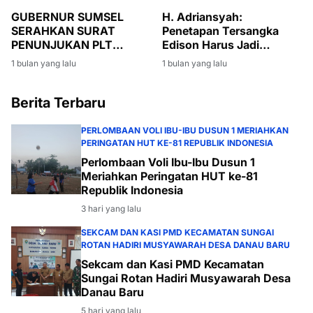
H. Adriansyah:
GUBERNUR SUMSEL
Penetapan Tersangka
SERAHKAN SURAT
Edison Harus Jadi
PENUNJUKAN PLT
Momentum Bersih-Bersih
BUPATI MUARA ENIM,
1 bulan yang lalu
1 bulan yang lalu
Korupsi di Muara Enim
SUMARNI DIMINTA JAGA
STABILITAS
PEMERINTAHAN DAN
Berita Terbaru
PEMBANGUNAN
PERLOMBAAN VOLI IBU-IBU DUSUN 1 MERIAHKAN
PERINGATAN HUT KE-81 REPUBLIK INDONESIA
Perlombaan Voli Ibu-Ibu Dusun 1
Meriahkan Peringatan HUT ke-81
Republik Indonesia
3 hari yang lalu
SEKCAM DAN KASI PMD KECAMATAN SUNGAI
ROTAN HADIRI MUSYAWARAH DESA DANAU BARU
Sekcam dan Kasi PMD Kecamatan
Sungai Rotan Hadiri Musyawarah Desa
Danau Baru
5 hari yang lalu