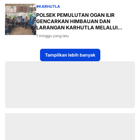
#KARHUTLA
POLSEK PEMULUTAN OGAN ILIR
GENCARKAN HIMBAUAN DAN
LARANGAN KARHUTLA MELALUI
PROGRAM TSKD (TOURING SAMBANG
1 minggu yang lalu
KE DESA-DESA
Tampilkan lebih banyak