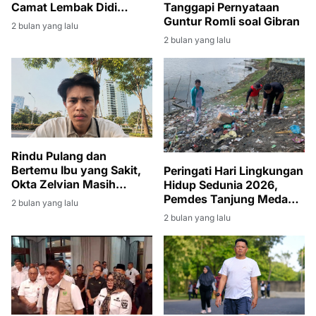
Camat Lembak Didi
Tanggapi Pernyataan
Haryanto Turut Berduka
Guntur Romli soal Gibran
2 bulan yang lalu
dan Melayat
2 bulan yang lalu
Rindu Pulang dan
Bertemu Ibu yang Sakit,
Peringati Hari Lingkungan
Okta Zelvian Masih
Hidup Sedunia 2026,
Menanti Kepulangan dari
Pemdes Tanjung Medang
2 bulan yang lalu
Kamboja
Gelar Gotong Royong
2 bulan yang lalu
Massal