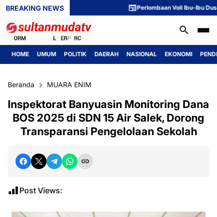
BREAKING NEWS
Perlombaan Voli Ibu-Ibu Dusun 1 
HOME
UMUM
POLITIK
DAERAH
NASIONAL
EKONOMI
PEND
Beranda
MUARA ENIM
Inspektorat Banyuasin Monitoring Dana
BOS 2025 di SDN 15 Air Salek, Dorong
Transparansi Pengelolaan Sekolah
Post Views: