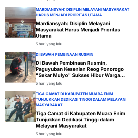
MARDIANSYAH: DISIPLIN MELAYANI MASYARAKAT
HARUS MENJADI PRIORITAS UTAMA
Mardiansyah: Disiplin Melayani
Masyarakat Harus Menjadi Prioritas
Utama
5 hari yang lalu
DI BAWAH PEMBINAAN RUSMIN
Di Bawah Pembinaan Rusmin,
Paguyuban Kesenian Reog Ponorogo
"Sekar Mulyo" Sukses Hibur Warga
Desa Payabakal
5 hari yang lalu
TIGA CAMAT DI KABUPATEN MUARA ENIM
TUNJUKKAN DEDIKASI TINGGI DALAM MELAYANI
MASYARAKAT
Tiga Camat di Kabupaten Muara Enim
Tunjukkan Dedikasi Tinggi dalam
Melayani Masyarakat
5 hari yang lalu