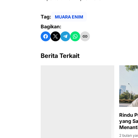
Tag:
MUARA ENIM
Bagikan:
Berita Terkait
Rindu P
yang Sa
Menanti
Kamboj
2 bulan ya