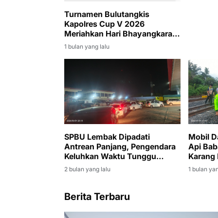
Turnamen Bulutangkis
Kapolres Cup V 2026
Meriahkan Hari Bhayangkara
ke-80
1 bulan yang lalu
SPBU Lembak Dipadati
Mobil D
Antrean Panjang, Pengendara
Api Bab
Keluhkan Waktu Tunggu
Karang 
Hingga Tiga Jam
2 bulan yang lalu
1 bulan yan
Berita Terbaru