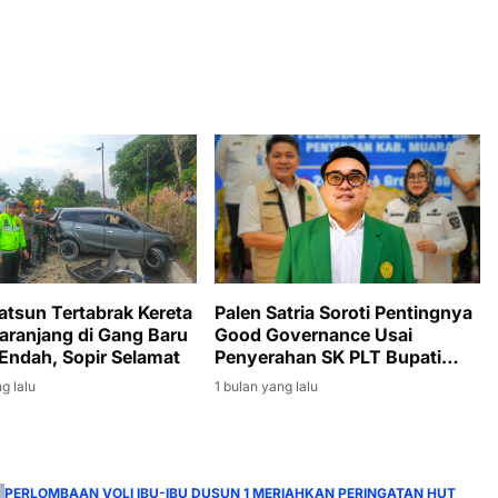
atsun Tertabrak Kereta
Palen Satria Soroti Pentingnya
aranjang di Gang Baru
Good Governance Usai
Endah, Sopir Selamat
Penyerahan SK PLT Bupati
Muara Enim kepada Sumarni
g lalu
1 bulan yang lalu
PERLOMBAAN VOLI IBU-IBU DUSUN 1 MERIAHKAN PERINGATAN HUT