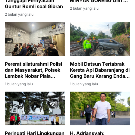
MINYAK GORENG UNTUK
Tanggapi Pernyataan
WARGA BANSOS DI
Guntur Romli soal Gibran
2 bulan yang lalu
DESA DANAU BARU
2 bulan yang lalu
Pererat silaturahmi Polisi
Mobil Datsun Tertabrak
dan Masyarakat, Polsek
Kereta Api Babaranjang di
Lembak Nobar Piala
Gang Baru Karang Endah,
Dunia 2026
Sopir Selamat
1 bulan yang lalu
1 bulan yang lalu
Peringati Hari Lingkungan
H. Adriansyah: