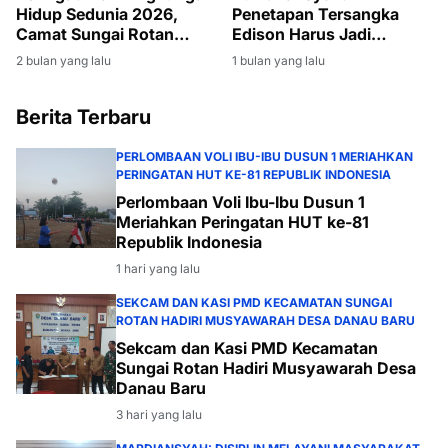
Hidup Sedunia 2026,
Penetapan Tersangka
Camat Sungai Rotan
Edison Harus Jadi
Pimpin Giat Jumat Bersih
Momentum Bersih-Bersih
2 bulan yang lalu
1 bulan yang lalu
di Lingkungan Kantor
Korupsi di Muara Enim
Kecamatan
Berita Terbaru
PERLOMBAAN VOLI IBU-IBU DUSUN 1 MERIAHKAN
PERINGATAN HUT KE-81 REPUBLIK INDONESIA
Perlombaan Voli Ibu-Ibu Dusun 1
Meriahkan Peringatan HUT ke-81
Republik Indonesia
1 hari yang lalu
SEKCAM DAN KASI PMD KECAMATAN SUNGAI
ROTAN HADIRI MUSYAWARAH DESA DANAU BARU
Sekcam dan Kasi PMD Kecamatan
Sungai Rotan Hadiri Musyawarah Desa
Danau Baru
3 hari yang lalu