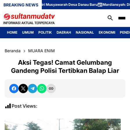
BREAKING NEWS
 Sungai Rotan Hadiri Musyawarah Desa Danau Baru
Mardiansyah: Disipli
HOME
UMUM
POLITIK
DAERAH
NASIONAL
EKONOMI
PEND
Beranda
MUARA ENIM
Aksi Tegas! Camat Gelumbang
Gandeng Polisi Tertibkan Balap Liar
Post Views: