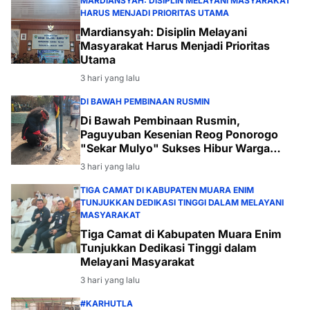
MARDIANSYAH: DISIPLIN MELAYANI MASYARAKAT
HARUS MENJADI PRIORITAS UTAMA
Mardiansyah: Disiplin Melayani
Masyarakat Harus Menjadi Prioritas
Utama
3 hari yang lalu
DI BAWAH PEMBINAAN RUSMIN
Di Bawah Pembinaan Rusmin,
Paguyuban Kesenian Reog Ponorogo
"Sekar Mulyo" Sukses Hibur Warga
Desa Payabakal
3 hari yang lalu
TIGA CAMAT DI KABUPATEN MUARA ENIM
TUNJUKKAN DEDIKASI TINGGI DALAM MELAYANI
MASYARAKAT
Tiga Camat di Kabupaten Muara Enim
Tunjukkan Dedikasi Tinggi dalam
Melayani Masyarakat
3 hari yang lalu
#KARHUTLA