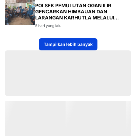
POLSEK PEMULUTAN OGAN ILIR
GENCARKAN HIMBAUAN DAN
LARANGAN KARHUTLA MELALUI
PROGRAM TSKD (TOURING SAMBANG
5 hari yang lalu
KE DESA-DESA
Tampilkan lebih banyak