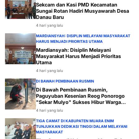
Sekcam dan Kasi PMD Kecamatan
Sungai Rotan Hadiri Musyawarah Desa
Danau Baru
4 hari yang lalu
MARDIANSYAH: DISIPLIN MELAYANI MASYARAKAT
HARUS MENJADI PRIORITAS UTAMA
Mardiansyah: Disiplin Melayani
Masyarakat Harus Menjadi Prioritas
Utama
4 hari yang lalu
DI BAWAH PEMBINAAN RUSMIN
Di Bawah Pembinaan Rusmin,
Paguyuban Kesenian Reog Ponorogo
"Sekar Mulyo" Sukses Hibur Warga
Desa Payabakal
4 hari yang lalu
TIGA CAMAT DI KABUPATEN MUARA ENIM
TUNJUKKAN DEDIKASI TINGGI DALAM MELAYANI
MASYARAKAT