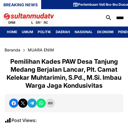
BREAKING NEWS
Perlombaan Voli Ibu-Ibu Dusun 1 Me
HOME
UMUM
POLITIK
DAERAH
NASIONAL
EKONOMI
PEND
Beranda
MUARA ENIM
Pemilihan Kades PAW Desa Tanjung
Medang Berjalan Lancar, Plt. Camat
Kelekar Muhtarimin, S.Pd., M.Si. Imbau
Warga Jaga Kondusivitas
Post Views: