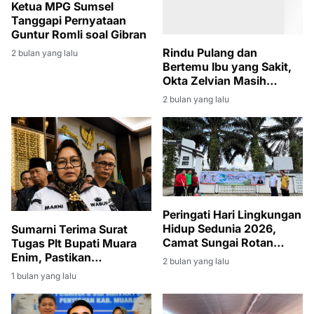
Ketua MPG Sumsel
Tanggapi Pernyataan
Guntur Romli soal Gibran
Rindu Pulang dan
2 bulan yang lalu
Bertemu Ibu yang Sakit,
Okta Zelvian Masih
Menanti Kepulangan dari
2 bulan yang lalu
Kamboja
Peringati Hari Lingkungan
Hidup Sedunia 2026,
Sumarni Terima Surat
Camat Sungai Rotan
Tugas Plt Bupati Muara
Pimpin Giat Jumat Bersih
Enim, Pastikan
2 bulan yang lalu
di Lingkungan Kantor
Pembangunan Tetap
1 bulan yang lalu
Kecamatan
Berjalan