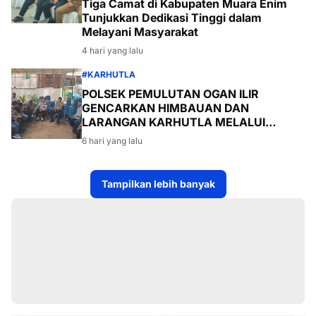
Tiga Camat di Kabupaten Muara Enim
Tunjukkan Dedikasi Tinggi dalam
Melayani Masyarakat
4 hari yang lalu
#KARHUTLA
POLSEK PEMULUTAN OGAN ILIR
GENCARKAN HIMBAUAN DAN
LARANGAN KARHUTLA MELALUI
PROGRAM TSKD (TOURING SAMBANG
6 hari yang lalu
KE DESA-DESA
Tampilkan lebih banyak