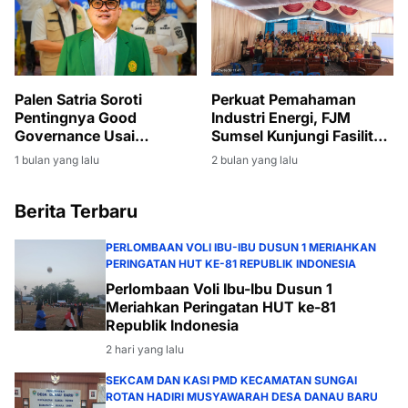
Palen Satria Soroti
Perkuat Pemahaman
Pentingnya Good
Industri Energi, FJM
Governance Usai
Sumsel Kunjungi Fasilitas
Penyerahan SK PLT
Produksi Migas di Muara
1 bulan yang lalu
2 bulan yang lalu
Bupati Muara Enim
Enim
kepada Sumarni
Berita Terbaru
PERLOMBAAN VOLI IBU-IBU DUSUN 1 MERIAHKAN
PERINGATAN HUT KE-81 REPUBLIK INDONESIA
Perlombaan Voli Ibu-Ibu Dusun 1
Meriahkan Peringatan HUT ke-81
Republik Indonesia
2 hari yang lalu
SEKCAM DAN KASI PMD KECAMATAN SUNGAI
ROTAN HADIRI MUSYAWARAH DESA DANAU BARU