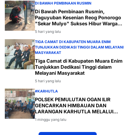
DI BAWAH PEMBINAAN RUSMIN
Di Bawah Pembinaan Rusmin,
Paguyuban Kesenian Reog Ponorogo
"Sekar Mulyo" Sukses Hibur Warga
Desa Payabakal
5 hari yang lalu
TIGA CAMAT DI KABUPATEN MUARA ENIM
TUNJUKKAN DEDIKASI TINGGI DALAM MELAYANI
MASYARAKAT
Tiga Camat di Kabupaten Muara Enim
Tunjukkan Dedikasi Tinggi dalam
Melayani Masyarakat
5 hari yang lalu
#KARHUTLA
POLSEK PEMULUTAN OGAN ILIR
GENCARKAN HIMBAUAN DAN
LARANGAN KARHUTLA MELALUI
PROGRAM TSKD (TOURING SAMBANG
1 minggu yang lalu
KE DESA-DESA