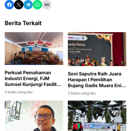
Berita Terkait
Perkuat Pemahaman
Soni Saputra Raih Juara
Industri Energi, FJM
Harapan I Pemilihan
Sumsel Kunjungi Fasilitas
Bujang Gadis Muara Enim
Produksi Migas di Muara
2026
2 bulan yang lalu
2 bulan yang lalu
Enim