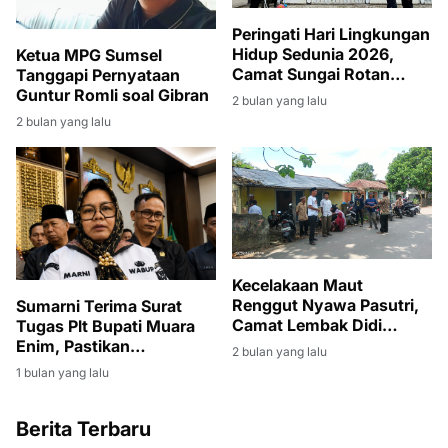
Peringati Hari Lingkungan
Hidup Sedunia 2026,
Ketua MPG Sumsel
Camat Sungai Rotan
Tanggapi Pernyataan
Pimpin Giat Jumat Bersih
Guntur Romli soal Gibran
2 bulan yang lalu
di Lingkungan Kantor
2 bulan yang lalu
Kecamatan
Kecelakaan Maut
Renggut Nyawa Pasutri,
Sumarni Terima Surat
Camat Lembak Didi
Tugas Plt Bupati Muara
Haryanto Turut Berduka
Enim, Pastikan
2 bulan yang lalu
dan Melayat
Pembangunan Tetap
1 bulan yang lalu
Berjalan
Berita Terbaru