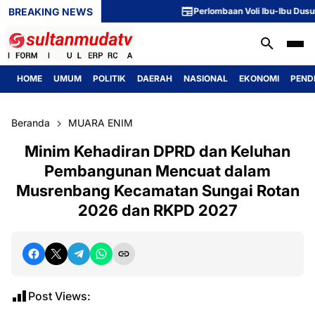
BREAKING NEWS
Perlombaan Voli Ibu-Ibu Dusun 1 M
HOME
UMUM
POLITIK
DAERAH
NASIONAL
EKONOMI
PEND
Beranda
MUARA ENIM
Minim Kehadiran DPRD dan Keluhan
Pembangunan Mencuat dalam
Musrenbang Kecamatan Sungai Rotan
2026 dan RKPD 2027
Post Views: