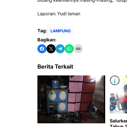
bidang keahliannya masing-masing,” tutup
Laporan: Yudi Isman
Tag:
LAMPUNG
Bagikan:
Berita Terkait
Salurka
Tahun 2