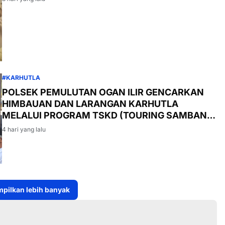
#KARHUTLA
POLSEK PEMULUTAN OGAN ILIR GENCARKAN
HIMBAUAN DAN LARANGAN KARHUTLA
MELALUI PROGRAM TSKD (TOURING SAMBANG
KE DESA-DESA
4 hari yang lalu
pilkan lebih banyak