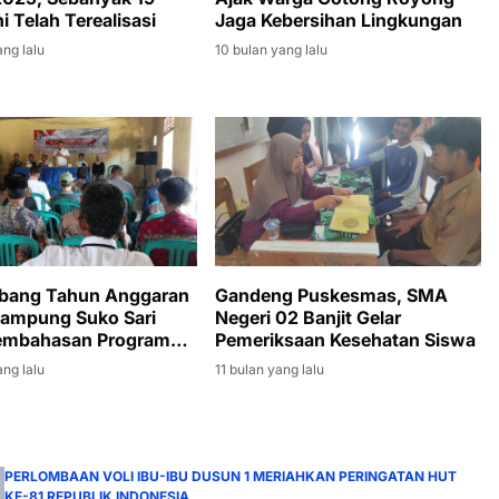
i Telah Terealisasi
Jaga Kebersihan Lingkungan
ang lalu
10 bulan yang lalu
bang Tahun Anggaran
Gandeng Puskesmas, SMA
ampung Suko Sari
Negeri 02 Banjit Gelar
Pembahasan Program
Pemeriksaan Kesehatan Siswa
gunan
ang lalu
11 bulan yang lalu
PERLOMBAAN VOLI IBU-IBU DUSUN 1 MERIAHKAN PERINGATAN HUT
KE-81 REPUBLIK INDONESIA