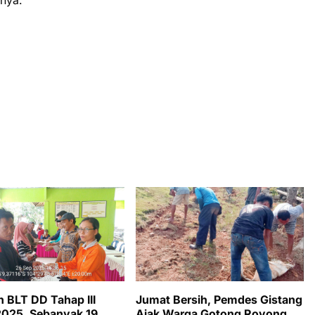
nya.
n BLT DD Tahap III
Jumat Bersih, Pemdes Gistang
025, Sebanyak 19
Ajak Warga Gotong Royong