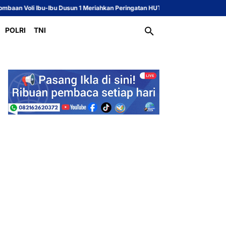
-Ibu Dusun 1 Meriahkan Peringatan HUT ke-81 Republik Indonesia
Sekcam 
POLRI
TNI