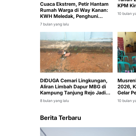
Cuaca Ekstrem, Petir Hantam
KPM Kin
Rumah Warga di Way Kanan:
10 bulan y
KWH Meledak, Penghuni
Alami Luka Ringan
7 bulan yang lalu
DIDUGA Cemari Lingkungan,
Musren
Aliran Limbah Dapur MBG di
2026, K
Kampung Tanjung Rejo Jadi
Gelar 
Sorotan Awak Media
Pemban
8 bulan yang lalu
10 bulan y
Berita Terbaru