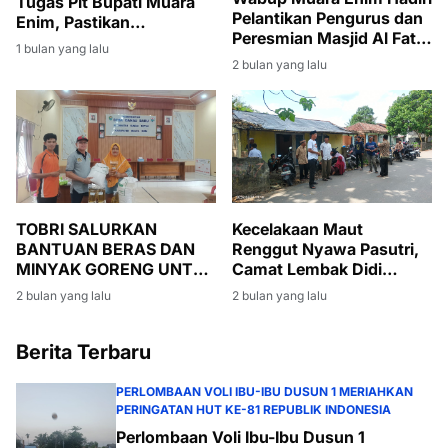
Tugas Plt Bupati Muara
Pelantikan Pengurus dan
Enim, Pastikan
Peresmian Masjid Al Fatih
Pembangunan Tetap
1 bulan yang lalu
di Lubuk Ampelas
Berjalan
2 bulan yang lalu
TOBRI SALURKAN
Kecelakaan Maut
BANTUAN BERAS DAN
Renggut Nyawa Pasutri,
MINYAK GORENG UNTUK
Camat Lembak Didi
WARGA BANSOS DI
Haryanto Turut Berduka
2 bulan yang lalu
2 bulan yang lalu
DESA DANAU BARU
dan Melayat
Berita Terbaru
PERLOMBAAN VOLI IBU-IBU DUSUN 1 MERIAHKAN
PERINGATAN HUT KE-81 REPUBLIK INDONESIA
Perlombaan Voli Ibu-Ibu Dusun 1