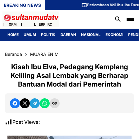
BREAKING NEWS
Perlombaan Voli Ibu-Ibu Dusun 1 M
HOME
UMUM
POLITIK
DAERAH
NASIONAL
EKONOMI
PEND
Beranda
MUARA ENIM
Kisah Ibu Elva, Pedagang Kemplang
Keliling Asal Lembak yang Berharap
Bantuan Modal dari Pemerintah
Post Views: