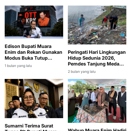
Edison Bupati Muara
Enim dan Rekan Gunakan
Peringati Hari Lingkungan
Modus Buka Tutup
Hidup Sedunia 2026,
Rekening
Pemdes Tanjung Medang
1 bulan yang lalu
Gelar Gotong Royong
2 bulan yang lalu
Massal
Sumarni Terima Surat
Wabup Muara Enim Hadiri