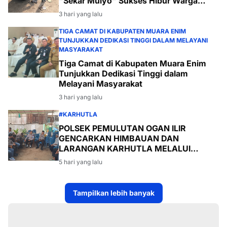
"Sekar Mulyo" Sukses Hibur Warga
Desa Payabakal
3 hari yang lalu
TIGA CAMAT DI KABUPATEN MUARA ENIM
TUNJUKKAN DEDIKASI TINGGI DALAM MELAYANI
MASYARAKAT
Tiga Camat di Kabupaten Muara Enim
Tunjukkan Dedikasi Tinggi dalam
Melayani Masyarakat
3 hari yang lalu
#KARHUTLA
POLSEK PEMULUTAN OGAN ILIR
GENCARKAN HIMBAUAN DAN
LARANGAN KARHUTLA MELALUI
PROGRAM TSKD (TOURING SAMBANG
5 hari yang lalu
KE DESA-DESA
Tampilkan lebih banyak