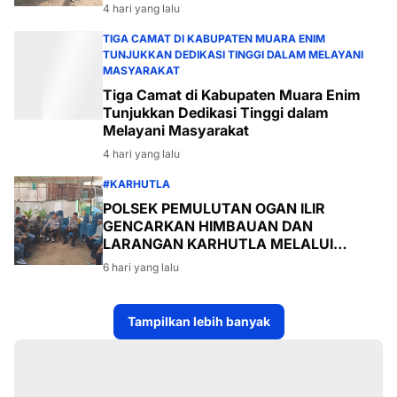
Desa Payabakal
4 hari yang lalu
TIGA CAMAT DI KABUPATEN MUARA ENIM
TUNJUKKAN DEDIKASI TINGGI DALAM MELAYANI
MASYARAKAT
Tiga Camat di Kabupaten Muara Enim
Tunjukkan Dedikasi Tinggi dalam
Melayani Masyarakat
4 hari yang lalu
#KARHUTLA
POLSEK PEMULUTAN OGAN ILIR
GENCARKAN HIMBAUAN DAN
LARANGAN KARHUTLA MELALUI
PROGRAM TSKD (TOURING SAMBANG
6 hari yang lalu
KE DESA-DESA
Tampilkan lebih banyak