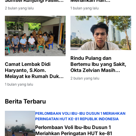
Sumsel Kunjungi Fasilitas
Meriahkan Hari
Produksi Migas di Muara
Bhayangkara ke-80
2 bulan yang lalu
1 bulan yang lalu
Enim
Rindu Pulang dan
Bertemu Ibu yang Sakit,
Camat Lembak Didi
Okta Zelvian Masih
Haryanto, S.Kom.
Menanti Kepulangan dari
Melayat ke Rumah Duka
2 bulan yang lalu
Kamboja
Istri Sekcam Gelumbang
1 bulan yang lalu
Berita Terbaru
PERLOMBAAN VOLI IBU-IBU DUSUN 1 MERIAHKAN
PERINGATAN HUT KE-81 REPUBLIK INDONESIA
Perlombaan Voli Ibu-Ibu Dusun 1
Meriahkan Peringatan HUT ke-81