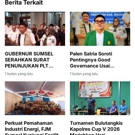
Berita Terkait
Palen Satria Soroti
GUBERNUR SUMSEL
Pentingnya Good
SERAHKAN SURAT
Governance Usai
PENUNJUKAN PLT
Penyerahan SK PLT
BUPATI MUARA ENIM,
1 bulan yang lalu
1 bulan yang lalu
Bupati Muara Enim
SUMARNI DIMINTA JAGA
kepada Sumarni
STABILITAS
PEMERINTAHAN DAN
PEMBANGUNAN
Perkuat Pemahaman
Turnamen Bulutangkis
Industri Energi, FJM
Kapolres Cup V 2026