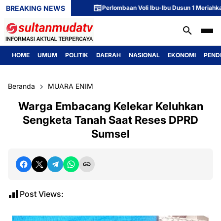
BREAKING NEWS
Perlombaan Voli Ibu-Ibu Dusun 1 Meriahkan Peri
HOME
UMUM
POLITIK
DAERAH
NASIONAL
EKONOMI
PEND
Beranda
MUARA ENIM
Warga Embacang Kelekar Keluhkan
Sengketa Tanah Saat Reses DPRD
Sumsel
Post Views: