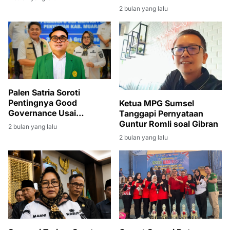
DESA DANAU BARU
Gelar Gotong Royong
2 bulan yang lalu
Massal
Palen Satria Soroti
Pentingnya Good
Ketua MPG Sumsel
Governance Usai
Tanggapi Pernyataan
Penyerahan SK PLT
Guntur Romli soal Gibran
2 bulan yang lalu
Bupati Muara Enim
2 bulan yang lalu
kepada Sumarni