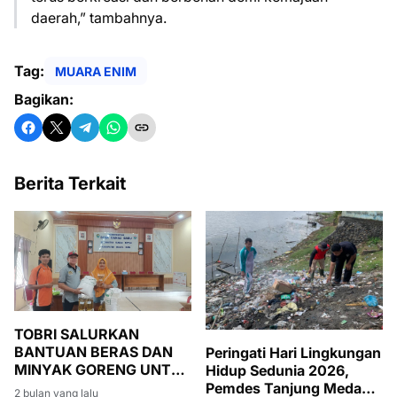
daerah,” tambahnya.
Tag:
MUARA ENIM
Bagikan:
Berita Terkait
TOBRI SALURKAN
BANTUAN BERAS DAN
Peringati Hari Lingkungan
MINYAK GORENG UNTUK
Hidup Sedunia 2026,
WARGA BANSOS DI
Pemdes Tanjung Medang
2 bulan yang lalu