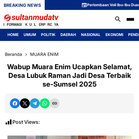
BREAKING NEWS
Perlombaan Voli Ibu-Ibu Dusun 1 
HOME
UMUM
POLITIK
DAERAH
NASIONAL
EKONOMI
PEND
Beranda
MUARA ENIM
Wabup Muara Enim Ucapkan Selamat,
Desa Lubuk Raman Jadi Desa Terbaik
se-Sumsel 2025
Post Views: