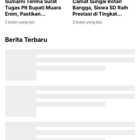
Sumarni Terima Surat
Camat Sungai Rotan
Tugas Plt Bupati Muara
Bangga, Siswa SD Raih
Enim, Pastikan
Prestasi di Tingkat
Pembangunan Tetap
Kabupaten
2 bulan yang lalu
2 bulan yang lalu
Berjalan
Berita Terbaru