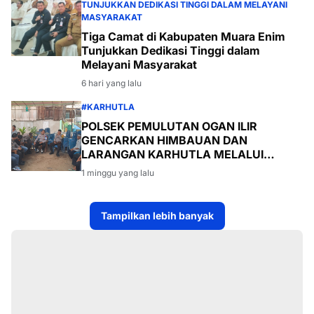
TUNJUKKAN DEDIKASI TINGGI DALAM MELAYANI
MASYARAKAT
Tiga Camat di Kabupaten Muara Enim
Tunjukkan Dedikasi Tinggi dalam
Melayani Masyarakat
6 hari yang lalu
#KARHUTLA
POLSEK PEMULUTAN OGAN ILIR
GENCARKAN HIMBAUAN DAN
LARANGAN KARHUTLA MELALUI
PROGRAM TSKD (TOURING SAMBANG
1 minggu yang lalu
KE DESA-DESA
Tampilkan lebih banyak