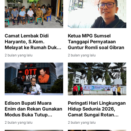
Camat Lembak Didi
Ketua MPG Sumsel
Haryanto, S.Kom.
Tanggapi Pernyataan
Melayat ke Rumah Duka
Guntur Romli soal Gibran
Istri Sekcam Gelumbang
2 bulan yang lalu
2 bulan yang lalu
Edison Bupati Muara
Peringati Hari Lingkungan
Enim dan Rekan Gunakan
Hidup Sedunia 2026,
Modus Buka Tutup
Camat Sungai Rotan
Rekening
Pimpin Giat Jumat Bersih
2 bulan yang lalu
2 bulan yang lalu
di Lingkungan Kantor