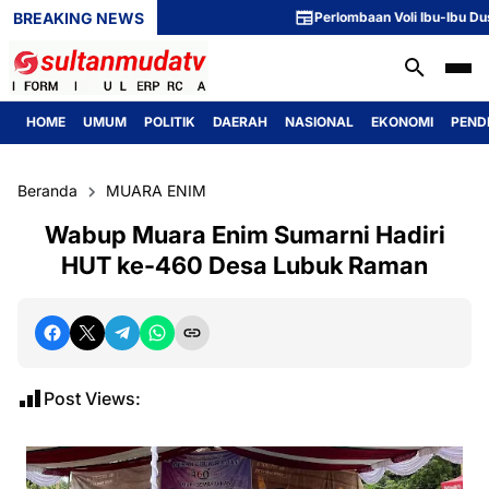
BREAKING NEWS
Perlombaan Voli Ibu-Ibu Dusun 1
HOME
UMUM
POLITIK
DAERAH
NASIONAL
EKONOMI
PEND
Beranda
MUARA ENIM
Wabup Muara Enim Sumarni Hadiri
HUT ke-460 Desa Lubuk Raman
Post Views: