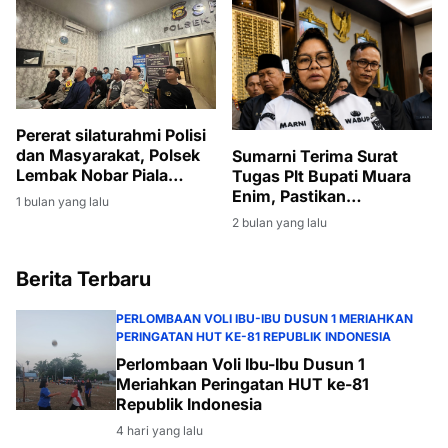
Kecamatan
Pererat silaturahmi Polisi
dan Masyarakat, Polsek
Sumarni Terima Surat
Lembak Nobar Piala
Tugas Plt Bupati Muara
Dunia 2026
Enim, Pastikan
1 bulan yang lalu
Pembangunan Tetap
2 bulan yang lalu
Berjalan
Berita Terbaru
PERLOMBAAN VOLI IBU-IBU DUSUN 1 MERIAHKAN
PERINGATAN HUT KE-81 REPUBLIK INDONESIA
Perlombaan Voli Ibu-Ibu Dusun 1
Meriahkan Peringatan HUT ke-81
Republik Indonesia
4 hari yang lalu