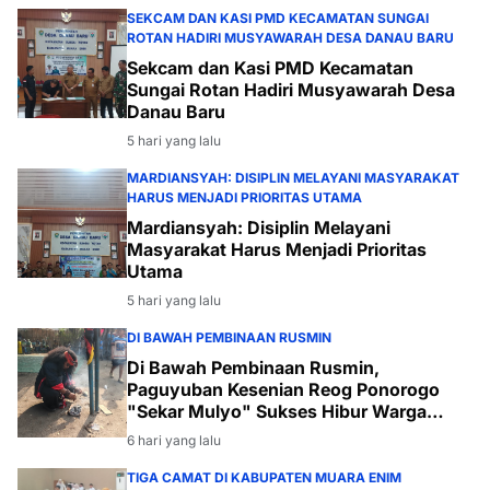
SEKCAM DAN KASI PMD KECAMATAN SUNGAI
ROTAN HADIRI MUSYAWARAH DESA DANAU BARU
Sekcam dan Kasi PMD Kecamatan
Sungai Rotan Hadiri Musyawarah Desa
Danau Baru
5 hari yang lalu
MARDIANSYAH: DISIPLIN MELAYANI MASYARAKAT
HARUS MENJADI PRIORITAS UTAMA
Mardiansyah: Disiplin Melayani
Masyarakat Harus Menjadi Prioritas
Utama
5 hari yang lalu
DI BAWAH PEMBINAAN RUSMIN
Di Bawah Pembinaan Rusmin,
Paguyuban Kesenian Reog Ponorogo
"Sekar Mulyo" Sukses Hibur Warga
Desa Payabakal
6 hari yang lalu
TIGA CAMAT DI KABUPATEN MUARA ENIM