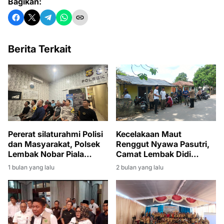
Bagikan:
Berita Terkait
Pererat silaturahmi Polisi
Kecelakaan Maut
dan Masyarakat, Polsek
Renggut Nyawa Pasutri,
Lembak Nobar Piala
Camat Lembak Didi
Dunia 2026
Haryanto Turut Berduka
1 bulan yang lalu
2 bulan yang lalu
dan Melayat