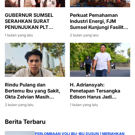
Perkuat Pemahaman
GUBERNUR SUMSEL
Industri Energi, FJM
SERAHKAN SURAT
Sumsel Kunjungi Fasilitas
PENUNJUKAN PLT
Produksi Migas di Muara
BUPATI MUARA ENIM,
2 bulan yang lalu
1 bulan yang lalu
Enim
SUMARNI DIMINTA JAGA
STABILITAS
PEMERINTAHAN DAN
PEMBANGUNAN
Rindu Pulang dan
H. Adriansyah:
Bertemu Ibu yang Sakit,
Penetapan Tersangka
Okta Zelvian Masih
Edison Harus Jadi
Menanti Kepulangan dari
Momentum Bersih-Bersih
2 bulan yang lalu
1 bulan yang lalu
Kamboja
Korupsi di Muara Enim
Berita Terbaru
PERLOMBAAN VOLI IBU-IBU DUSUN 1 MERIAHKAN