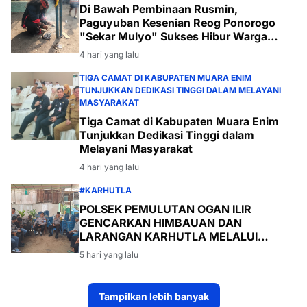
Di Bawah Pembinaan Rusmin,
Paguyuban Kesenian Reog Ponorogo
"Sekar Mulyo" Sukses Hibur Warga
Desa Payabakal
4 hari yang lalu
TIGA CAMAT DI KABUPATEN MUARA ENIM
TUNJUKKAN DEDIKASI TINGGI DALAM MELAYANI
MASYARAKAT
Tiga Camat di Kabupaten Muara Enim
Tunjukkan Dedikasi Tinggi dalam
Melayani Masyarakat
4 hari yang lalu
#KARHUTLA
POLSEK PEMULUTAN OGAN ILIR
GENCARKAN HIMBAUAN DAN
LARANGAN KARHUTLA MELALUI
PROGRAM TSKD (TOURING SAMBANG
5 hari yang lalu
KE DESA-DESA
Tampilkan lebih banyak