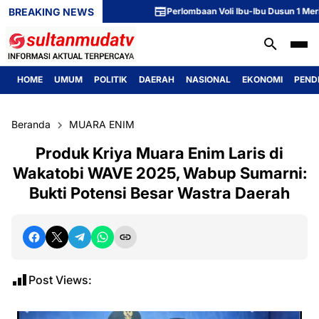
BREAKING NEWS
Perlombaan Voli Ibu-Ibu Dusun 1 Meriahka
HOME
UMUM
POLITIK
DAERAH
NASIONAL
EKONOMI
PEND
Beranda
MUARA ENIM
Produk Kriya Muara Enim Laris di
Wakatobi WAVE 2025, Wabup Sumarni:
Bukti Potensi Besar Wastra Daerah
Post Views: