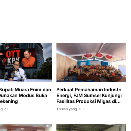
Bupati Muara Enim dan
Perkuat Pemahaman Industri
Gunakan Modus Buka
Energi, FJM Sumsel Kunjungi
ekening
Fasilitas Produksi Migas di
Muara Enim
g lalu
1 bulan yang lalu