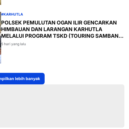
#KARHUTLA
POLSEK PEMULUTAN OGAN ILIR GENCARKAN
HIMBAUAN DAN LARANGAN KARHUTLA
MELALUI PROGRAM TSKD (TOURING SAMBANG
KE DESA-DESA
5 hari yang lalu
pilkan lebih banyak