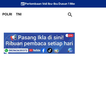
Perlombaan Voli Ibu-Ibu Dusun 1 Meriahkan Peringatan HUT ke-81 Republik 
POLRI
TNI