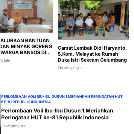
 SALURKAN BANTUAN
DAN MINYAK GORENG
Camat Lembak Didi Haryanto,
 WARGA BANSOS DI
S.Kom. Melayat ke Rumah
DANAU BARU
Duka Istri Sekcam Gelumbang
ng lalu
1 bulan yang lalu
PERLOMBAAN VOLI IBU-IBU DUSUN 1 MERIAHKAN PERINGATAN HUT
KE-81 REPUBLIK INDONESIA
Perlombaan Voli Ibu-Ibu Dusun 1 Meriahkan
Peringatan HUT ke-81 Republik Indonesia
1 hari yang lalu