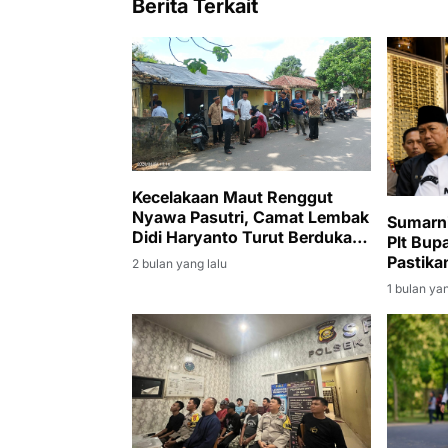
Berita Terkait
Kecelakaan Maut Renggut
Nyawa Pasutri, Camat Lembak
Sumarni
Didi Haryanto Turut Berduka
Plt Bup
dan Melayat
Pastik
2 bulan yang lalu
Berjala
1 bulan yan