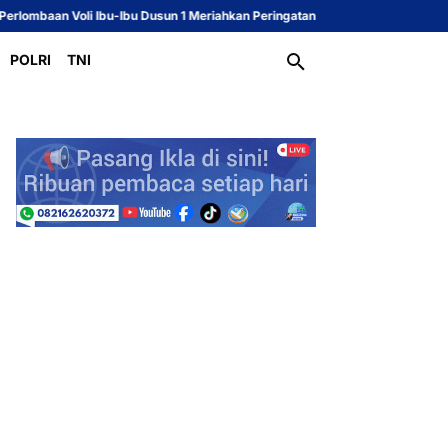
 Ibu-Ibu Dusun 1 Meriahkan Peringatan HUT ke-81 Republik Indonesia
Sekc
POLRI
TNI