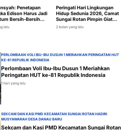
ansyah: Penetapan
Peringati Hari Lingkungan
ka Edison Harus Jadi
Hidup Sedunia 2026, Camat
um Bersih-Bersih
Sungai Rotan Pimpin Giat
 di Muara Enim
Jumat Bersih di Lingkungan
g lalu
2 bulan yang lalu
Kantor Kecamatan
PERLOMBAAN VOLI IBU-IBU DUSUN 1 MERIAHKAN PERINGATAN HUT
KE-81 REPUBLIK INDONESIA
Perlombaan Voli Ibu-Ibu Dusun 1 Meriahkan
Peringatan HUT ke-81 Republik Indonesia
1 hari yang lalu
SEKCAM DAN KASI PMD KECAMATAN SUNGAI ROTAN HADIRI
MUSYAWARAH DESA DANAU BARU
Sekcam dan Kasi PMD Kecamatan Sungai Rotan