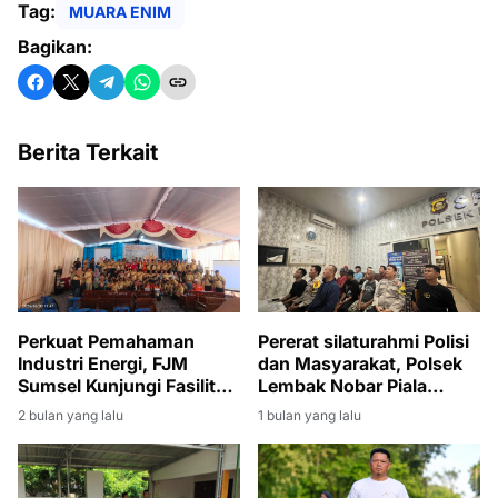
Tag:
MUARA ENIM
Bagikan:
Berita Terkait
Perkuat Pemahaman
Pererat silaturahmi Polisi
Industri Energi, FJM
dan Masyarakat, Polsek
Sumsel Kunjungi Fasilitas
Lembak Nobar Piala
Produksi Migas di Muara
Dunia 2026
2 bulan yang lalu
1 bulan yang lalu
Enim