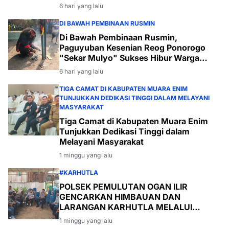
6 hari yang lalu
DI BAWAH PEMBINAAN RUSMIN
Di Bawah Pembinaan Rusmin,
Paguyuban Kesenian Reog Ponorogo
"Sekar Mulyo" Sukses Hibur Warga
Desa Payabakal
6 hari yang lalu
TIGA CAMAT DI KABUPATEN MUARA ENIM
TUNJUKKAN DEDIKASI TINGGI DALAM MELAYANI
MASYARAKAT
Tiga Camat di Kabupaten Muara Enim
Tunjukkan Dedikasi Tinggi dalam
Melayani Masyarakat
1 minggu yang lalu
#KARHUTLA
POLSEK PEMULUTAN OGAN ILIR
GENCARKAN HIMBAUAN DAN
LARANGAN KARHUTLA MELALUI
PROGRAM TSKD (TOURING SAMBANG
1 minggu yang lalu
KE DESA-DESA