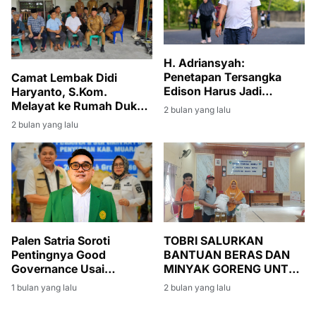
H. Adriansyah:
Penetapan Tersangka
Camat Lembak Didi
Edison Harus Jadi
Haryanto, S.Kom.
Momentum Bersih-Bersih
Melayat ke Rumah Duka
2 bulan yang lalu
Korupsi di Muara Enim
Istri Sekcam Gelumbang
2 bulan yang lalu
Palen Satria Soroti
TOBRI SALURKAN
Pentingnya Good
BANTUAN BERAS DAN
Governance Usai
MINYAK GORENG UNTUK
Penyerahan SK PLT
WARGA BANSOS DI
1 bulan yang lalu
2 bulan yang lalu
Bupati Muara Enim
DESA DANAU BARU
kepada Sumarni