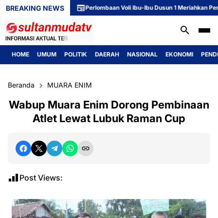
BREAKING NEWS
Perlombaan Voli Ibu-Ibu Dusun 1 Meriahkan Peringat
HOME
UMUM
POLITIK
DAERAH
NASIONAL
EKONOMI
PEND
Beranda
MUARA ENIM
Wabup Muara Enim Dorong Pembinaan
Atlet Lewat Lubuk Raman Cup
Post Views: