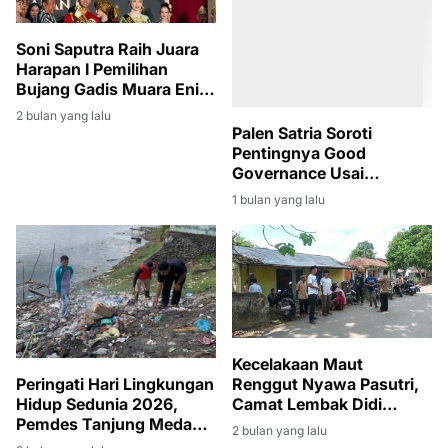
Soni Saputra Raih Juara
Harapan I Pemilihan
Bujang Gadis Muara Enim
2026
2 bulan yang lalu
Palen Satria Soroti
Pentingnya Good
Governance Usai
Penyerahan SK PLT
1 bulan yang lalu
Bupati Muara Enim
kepada Sumarni
Kecelakaan Maut
Renggut Nyawa Pasutri,
Peringati Hari Lingkungan
Camat Lembak Didi
Hidup Sedunia 2026,
Haryanto Turut Berduka
Pemdes Tanjung Medang
2 bulan yang lalu
dan Melayat
Gelar Gotong Royong