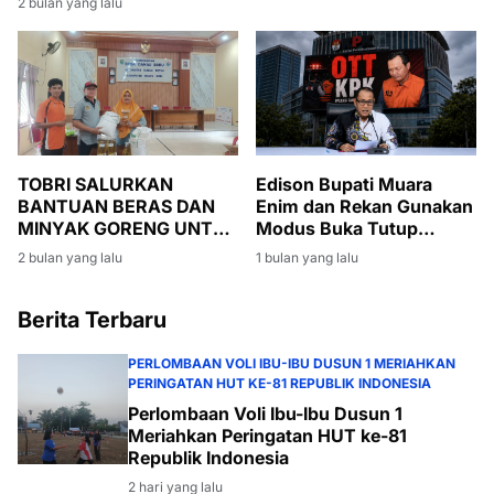
2 bulan yang lalu
Massal
TOBRI SALURKAN
Edison Bupati Muara
BANTUAN BERAS DAN
Enim dan Rekan Gunakan
MINYAK GORENG UNTUK
Modus Buka Tutup
WARGA BANSOS DI
Rekening
2 bulan yang lalu
1 bulan yang lalu
DESA DANAU BARU
Berita Terbaru
PERLOMBAAN VOLI IBU-IBU DUSUN 1 MERIAHKAN
PERINGATAN HUT KE-81 REPUBLIK INDONESIA
Perlombaan Voli Ibu-Ibu Dusun 1
Meriahkan Peringatan HUT ke-81
Republik Indonesia
2 hari yang lalu