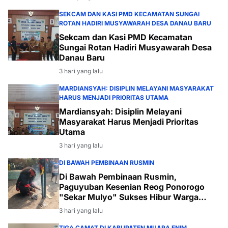
SEKCAM DAN KASI PMD KECAMATAN SUNGAI
ROTAN HADIRI MUSYAWARAH DESA DANAU BARU
Sekcam dan Kasi PMD Kecamatan
Sungai Rotan Hadiri Musyawarah Desa
Danau Baru
3 hari yang lalu
MARDIANSYAH: DISIPLIN MELAYANI MASYARAKAT
HARUS MENJADI PRIORITAS UTAMA
Mardiansyah: Disiplin Melayani
Masyarakat Harus Menjadi Prioritas
Utama
3 hari yang lalu
DI BAWAH PEMBINAAN RUSMIN
Di Bawah Pembinaan Rusmin,
Paguyuban Kesenian Reog Ponorogo
"Sekar Mulyo" Sukses Hibur Warga
Desa Payabakal
3 hari yang lalu
TIGA CAMAT DI KABUPATEN MUARA ENIM