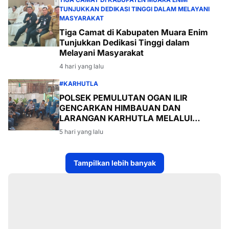
TUNJUKKAN DEDIKASI TINGGI DALAM MELAYANI
MASYARAKAT
Tiga Camat di Kabupaten Muara Enim
Tunjukkan Dedikasi Tinggi dalam
Melayani Masyarakat
4 hari yang lalu
#KARHUTLA
POLSEK PEMULUTAN OGAN ILIR
GENCARKAN HIMBAUAN DAN
LARANGAN KARHUTLA MELALUI
PROGRAM TSKD (TOURING SAMBANG
5 hari yang lalu
KE DESA-DESA
Tampilkan lebih banyak