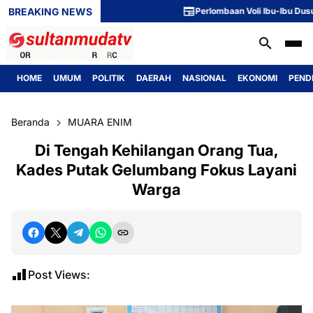
BREAKING NEWS
Perlombaan Voli Ibu-Ibu Dusun 1 M
HOME
UMUM
POLITIK
DAERAH
NASIONAL
EKONOMI
PEND
Beranda
MUARA ENIM
Di Tengah Kehilangan Orang Tua,
Kades Putak Gelumbang Fokus Layani
Warga
Post Views: