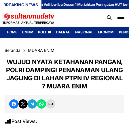
BREAKING NEWS
Perlombaan Voli Ibu-Ibu Dusun 1 Meriahkan Peringatan HUT ke-81 Re
HOME
UMUM
POLITIK
DAERAH
NASIONAL
EKONOMI
PEND
Beranda
MUARA ENIM
WUJUD NYATA KETAHANAN PANGAN,
POLRI DAMPINGI PENANAMAN ULANG
JAGUNG DI LAHAN PTPN IV REGIONAL
7 MUARA ENIM
Post Views: