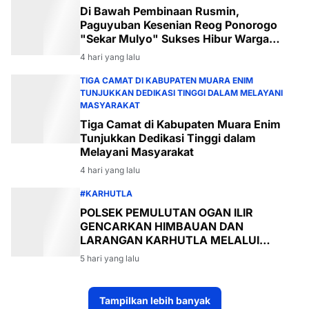
Di Bawah Pembinaan Rusmin,
Paguyuban Kesenian Reog Ponorogo
"Sekar Mulyo" Sukses Hibur Warga
Desa Payabakal
4 hari yang lalu
TIGA CAMAT DI KABUPATEN MUARA ENIM
TUNJUKKAN DEDIKASI TINGGI DALAM MELAYANI
MASYARAKAT
Tiga Camat di Kabupaten Muara Enim
Tunjukkan Dedikasi Tinggi dalam
Melayani Masyarakat
4 hari yang lalu
#KARHUTLA
POLSEK PEMULUTAN OGAN ILIR
GENCARKAN HIMBAUAN DAN
LARANGAN KARHUTLA MELALUI
PROGRAM TSKD (TOURING SAMBANG
5 hari yang lalu
KE DESA-DESA
Tampilkan lebih banyak