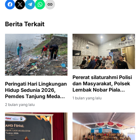
Berita Terkait
Pererat silaturahmi Polisi
dan Masyarakat, Polsek
Peringati Hari Lingkungan
Lembak Nobar Piala
Hidup Sedunia 2026,
Dunia 2026
Pemdes Tanjung Medang
1 bulan yang lalu
Gelar Gotong Royong
2 bulan yang lalu
Massal