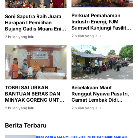
Perkuat Pemahaman
Soni Saputra Raih Juara
Industri Energi, FJM
Harapan I Pemilihan
Sumsel Kunjungi Fasilitas
Bujang Gadis Muara Enim
Produksi Migas di Muara
2026
2 bulan yang lalu
2 bulan yang lalu
Enim
TOBRI SALURKAN
Kecelakaan Maut
BANTUAN BERAS DAN
Renggut Nyawa Pasutri,
MINYAK GORENG UNTUK
Camat Lembak Didi
WARGA BANSOS DI
Haryanto Turut Berduka
2 bulan yang lalu
2 bulan yang lalu
DESA DANAU BARU
dan Melayat
Berita Terbaru
PERLOMBAAN VOLI IBU-IBU DUSUN 1 MERIAHKAN