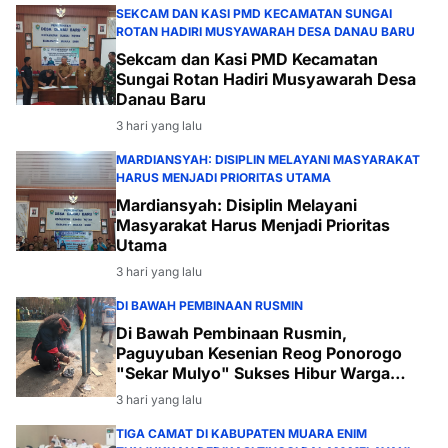
SEKCAM DAN KASI PMD KECAMATAN SUNGAI
ROTAN HADIRI MUSYAWARAH DESA DANAU BARU
Sekcam dan Kasi PMD Kecamatan
Sungai Rotan Hadiri Musyawarah Desa
Danau Baru
3 hari yang lalu
MARDIANSYAH: DISIPLIN MELAYANI MASYARAKAT
HARUS MENJADI PRIORITAS UTAMA
Mardiansyah: Disiplin Melayani
Masyarakat Harus Menjadi Prioritas
Utama
3 hari yang lalu
DI BAWAH PEMBINAAN RUSMIN
Di Bawah Pembinaan Rusmin,
Paguyuban Kesenian Reog Ponorogo
"Sekar Mulyo" Sukses Hibur Warga
Desa Payabakal
3 hari yang lalu
TIGA CAMAT DI KABUPATEN MUARA ENIM