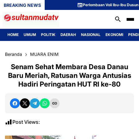
BREAKING NEWS
Perlombaan Voli Ibu-Ibu Dusun 1 Mer
HOME
UMUM
POLITIK
DAERAH
NASIONAL
EKONOMI
PEND
Beranda
MUARA ENIM
Senam Sehat Membara Desa Danau
Baru Meriah, Ratusan Warga Antusias
Hadiri Peringatan HUT RI ke-80
Post Views: