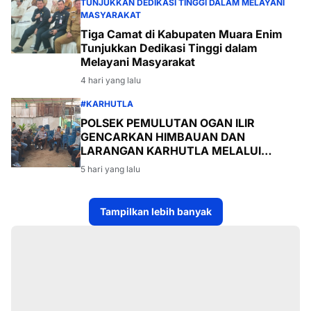
TUNJUKKAN DEDIKASI TINGGI DALAM MELAYANI
MASYARAKAT
Tiga Camat di Kabupaten Muara Enim
Tunjukkan Dedikasi Tinggi dalam
Melayani Masyarakat
4 hari yang lalu
#KARHUTLA
POLSEK PEMULUTAN OGAN ILIR
GENCARKAN HIMBAUAN DAN
LARANGAN KARHUTLA MELALUI
PROGRAM TSKD (TOURING SAMBANG
5 hari yang lalu
KE DESA-DESA
Tampilkan lebih banyak