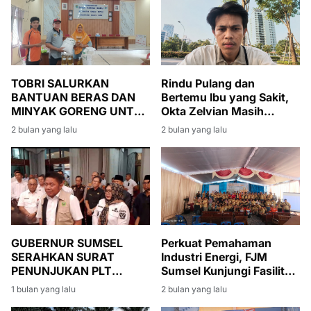
TOBRI SALURKAN
Rindu Pulang dan
BANTUAN BERAS DAN
Bertemu Ibu yang Sakit,
MINYAK GORENG UNTUK
Okta Zelvian Masih
WARGA BANSOS DI
Menanti Kepulangan dari
2 bulan yang lalu
2 bulan yang lalu
DESA DANAU BARU
Kamboja
Perkuat Pemahaman
GUBERNUR SUMSEL
Industri Energi, FJM
SERAHKAN SURAT
Sumsel Kunjungi Fasilitas
PENUNJUKAN PLT
Produksi Migas di Muara
BUPATI MUARA ENIM,
2 bulan yang lalu
1 bulan yang lalu
Enim
SUMARNI DIMINTA JAGA