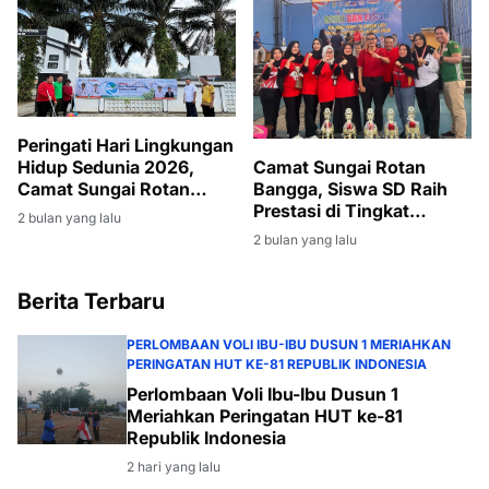
STABILITAS
PEMERINTAHAN DAN
PEMBANGUNAN
Peringati Hari Lingkungan
Hidup Sedunia 2026,
Camat Sungai Rotan
Camat Sungai Rotan
Bangga, Siswa SD Raih
Pimpin Giat Jumat Bersih
Prestasi di Tingkat
2 bulan yang lalu
di Lingkungan Kantor
Kabupaten
2 bulan yang lalu
Kecamatan
Berita Terbaru
PERLOMBAAN VOLI IBU-IBU DUSUN 1 MERIAHKAN
PERINGATAN HUT KE-81 REPUBLIK INDONESIA
Perlombaan Voli Ibu-Ibu Dusun 1
Meriahkan Peringatan HUT ke-81
Republik Indonesia
2 hari yang lalu