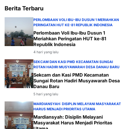
Berita Terbaru
PERLOMBAAN VOLI IBU-IBU DUSUN 1 MERIAHKAN
PERINGATAN HUT KE-81 REPUBLIK INDONESIA
Perlombaan Voli Ibu-Ibu Dusun 1
Meriahkan Peringatan HUT ke-81
Republik Indonesia
4 hari yang lalu
SEKCAM DAN KASI PMD KECAMATAN SUNGAI
ROTAN HADIRI MUSYAWARAH DESA DANAU BARU
Sekcam dan Kasi PMD Kecamatan
Sungai Rotan Hadiri Musyawarah Desa
Danau Baru
5 hari yang lalu
MARDIANSYAH: DISIPLIN MELAYANI MASYARAKAT
HARUS MENJADI PRIORITAS UTAMA
Mardiansyah: Disiplin Melayani
Masyarakat Harus Menjadi Prioritas
Utama