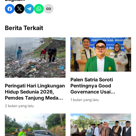
Berita Terkait
Palen Satria Soroti
Pentingnya Good
Peringati Hari Lingkungan
Governance Usai
Hidup Sedunia 2026,
Penyerahan SK PLT
Pemdes Tanjung Medang
1 bulan yang lalu
Bupati Muara Enim
Gelar Gotong Royong
2 bulan yang lalu
kepada Sumarni
Massal