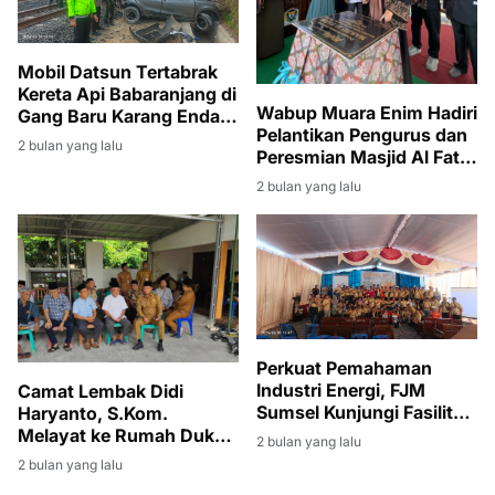
Mobil Datsun Tertabrak
Kereta Api Babaranjang di
Wabup Muara Enim Hadiri
Gang Baru Karang Endah,
Pelantikan Pengurus dan
Sopir Selamat
2 bulan yang lalu
Peresmian Masjid Al Fatih
di Lubuk Ampelas
2 bulan yang lalu
Perkuat Pemahaman
Industri Energi, FJM
Camat Lembak Didi
Sumsel Kunjungi Fasilitas
Haryanto, S.Kom.
Produksi Migas di Muara
Melayat ke Rumah Duka
2 bulan yang lalu
Enim
Istri Sekcam Gelumbang
2 bulan yang lalu