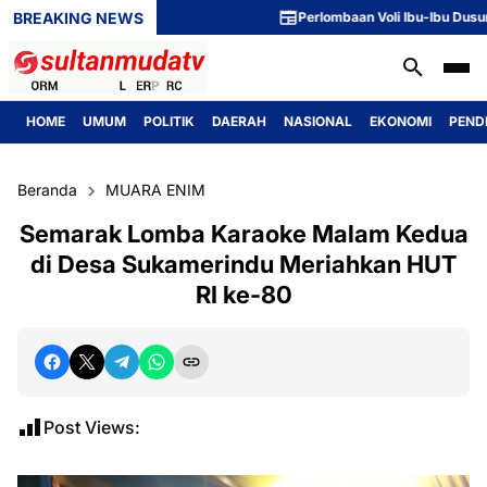
BREAKING NEWS
Perlombaan Voli Ibu-Ibu Dusun 1 M
HOME
UMUM
POLITIK
DAERAH
NASIONAL
EKONOMI
PEND
Beranda
MUARA ENIM
Semarak Lomba Karaoke Malam Kedua
di Desa Sukamerindu Meriahkan HUT
RI ke-80
Post Views: