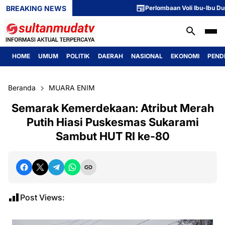
BREAKING NEWS
Perlombaan Voli Ibu-Ibu Dusun 
HOME
UMUM
POLITIK
DAERAH
NASIONAL
EKONOMI
PEND
Beranda
MUARA ENIM
Semarak Kemerdekaan: Atribut Merah
Putih Hiasi Puskesmas Sukarami
Sambut HUT RI ke-80
Post Views: