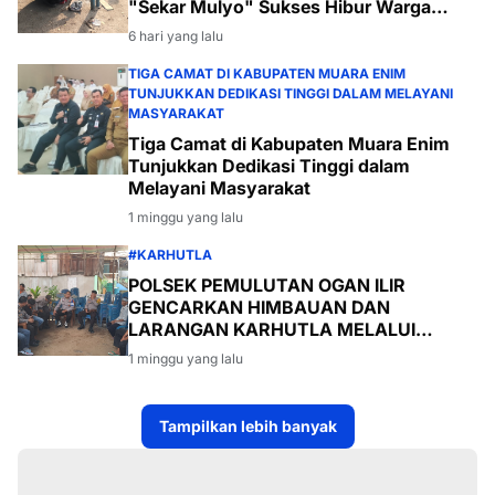
"Sekar Mulyo" Sukses Hibur Warga
Desa Payabakal
6 hari yang lalu
TIGA CAMAT DI KABUPATEN MUARA ENIM
TUNJUKKAN DEDIKASI TINGGI DALAM MELAYANI
MASYARAKAT
Tiga Camat di Kabupaten Muara Enim
Tunjukkan Dedikasi Tinggi dalam
Melayani Masyarakat
1 minggu yang lalu
#KARHUTLA
POLSEK PEMULUTAN OGAN ILIR
GENCARKAN HIMBAUAN DAN
LARANGAN KARHUTLA MELALUI
PROGRAM TSKD (TOURING SAMBANG
1 minggu yang lalu
KE DESA-DESA
Tampilkan lebih banyak