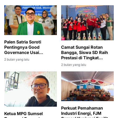
Palen Satria Soroti
Pentingnya Good
Camat Sungai Rotan
Governance Usai
Bangga, Siswa SD Raih
Penyerahan SK PLT
Prestasi di Tingkat
2 bulan yang lalu
Bupati Muara Enim
Kabupaten
2 bulan yang lalu
kepada Sumarni
Perkuat Pemahaman
Industri Energi, FJM
Ketua MPG Sumsel