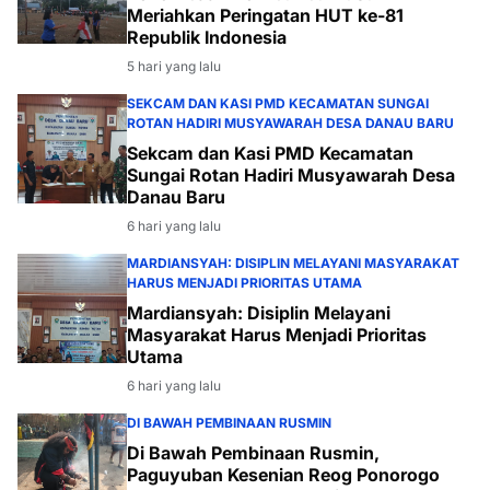
Meriahkan Peringatan HUT ke-81
Republik Indonesia
5 hari yang lalu
SEKCAM DAN KASI PMD KECAMATAN SUNGAI
ROTAN HADIRI MUSYAWARAH DESA DANAU BARU
Sekcam dan Kasi PMD Kecamatan
Sungai Rotan Hadiri Musyawarah Desa
Danau Baru
6 hari yang lalu
MARDIANSYAH: DISIPLIN MELAYANI MASYARAKAT
HARUS MENJADI PRIORITAS UTAMA
Mardiansyah: Disiplin Melayani
Masyarakat Harus Menjadi Prioritas
Utama
6 hari yang lalu
DI BAWAH PEMBINAAN RUSMIN
Di Bawah Pembinaan Rusmin,
Paguyuban Kesenian Reog Ponorogo