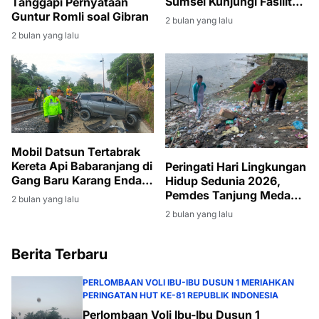
Sumsel Kunjungi Fasilitas
Tanggapi Pernyataan
Produksi Migas di Muara
Guntur Romli soal Gibran
2 bulan yang lalu
Enim
2 bulan yang lalu
Mobil Datsun Tertabrak
Kereta Api Babaranjang di
Peringati Hari Lingkungan
Gang Baru Karang Endah,
Hidup Sedunia 2026,
Sopir Selamat
Pemdes Tanjung Medang
2 bulan yang lalu
Gelar Gotong Royong
2 bulan yang lalu
Massal
Berita Terbaru
PERLOMBAAN VOLI IBU-IBU DUSUN 1 MERIAHKAN
PERINGATAN HUT KE-81 REPUBLIK INDONESIA
Perlombaan Voli Ibu-Ibu Dusun 1