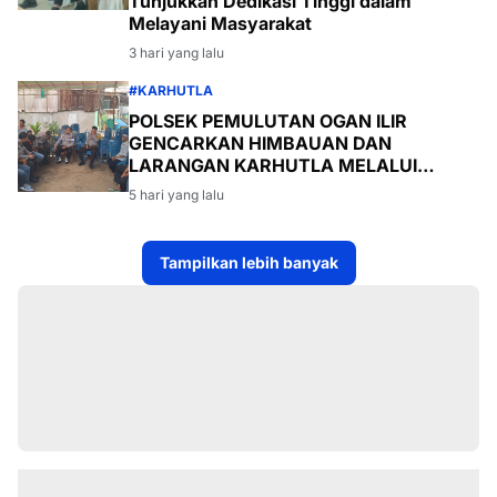
Tunjukkan Dedikasi Tinggi dalam
Melayani Masyarakat
3 hari yang lalu
#KARHUTLA
POLSEK PEMULUTAN OGAN ILIR
GENCARKAN HIMBAUAN DAN
LARANGAN KARHUTLA MELALUI
PROGRAM TSKD (TOURING SAMBANG
5 hari yang lalu
KE DESA-DESA
Tampilkan lebih banyak