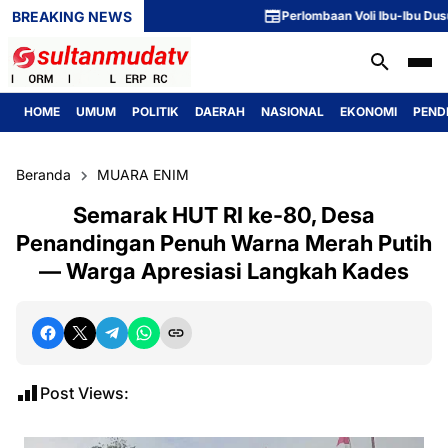
BREAKING NEWS
Perlombaan Voli Ibu-Ibu Dusun 1 M
HOME
UMUM
POLITIK
DAERAH
NASIONAL
EKONOMI
PEND
Beranda
MUARA ENIM
Semarak HUT RI ke-80, Desa
Penandingan Penuh Warna Merah Putih
— Warga Apresiasi Langkah Kades
Post Views: