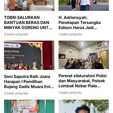
TOBRI SALURKAN
H. Adriansyah:
BANTUAN BERAS DAN
Penetapan Tersangka
MINYAK GORENG UNTUK
Edison Harus Jadi
WARGA BANSOS DI
Momentum Bersih-Bersih
2 bulan yang lalu
1 bulan yang lalu
DESA DANAU BARU
Korupsi di Muara Enim
Pererat silaturahmi Polisi
Soni Saputra Raih Juara
dan Masyarakat, Polsek
Harapan I Pemilihan
Lembak Nobar Piala
Bujang Gadis Muara Enim
Dunia 2026
2026
1 bulan yang lalu
2 bulan yang lalu