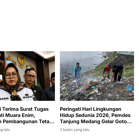
 Terima Surat Tugas
Peringati Hari Lingkungan
ati Muara Enim,
Hidup Sedunia 2026, Pemdes
an Pembangunan Tetap
Tanjung Medang Gelar Gotong
n
Royong Massal
g lalu
2 bulan yang lalu