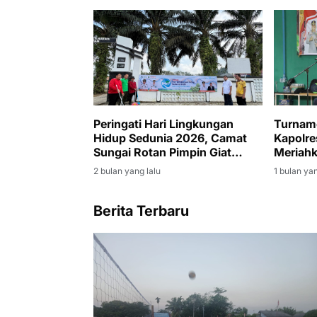
Peringati Hari Lingkungan
Turname
Hidup Sedunia 2026, Camat
Kapolre
Sungai Rotan Pimpin Giat
Meriahk
Jumat Bersih di Lingkungan
ke-80
2 bulan yang lalu
1 bulan yan
Kantor Kecamatan
Berita Terbaru