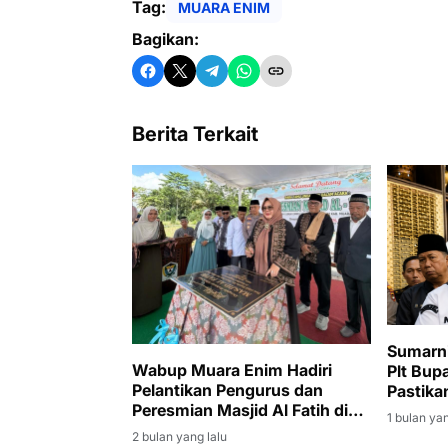
Tag:
MUARA ENIM
Bagikan:
Berita Terkait
Sumarni
Wabup Muara Enim Hadiri
Plt Bup
Pelantikan Pengurus dan
Pastik
Peresmian Masjid Al Fatih di
Berjala
1 bulan yan
Lubuk Ampelas
2 bulan yang lalu