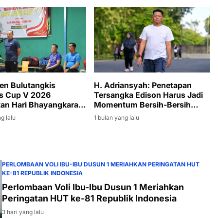
n Bulutangkis
H. Adriansyah: Penetapan
s Cup V 2026
Tersangka Edison Harus Jadi
an Hari Bhayangkara
Momentum Bersih-Bersih
Korupsi di Muara Enim
g lalu
1 bulan yang lalu
PERLOMBAAN VOLI IBU-IBU DUSUN 1 MERIAHKAN PERINGATAN HUT
KE-81 REPUBLIK INDONESIA
Perlombaan Voli Ibu-Ibu Dusun 1 Meriahkan
Peringatan HUT ke-81 Republik Indonesia
3 hari yang lalu