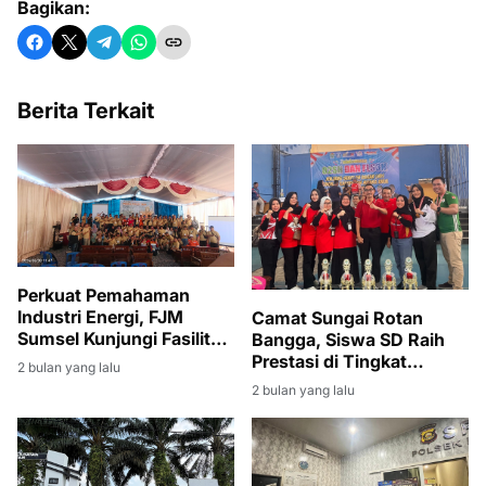
Bagikan:
Berita Terkait
Perkuat Pemahaman
Industri Energi, FJM
Camat Sungai Rotan
Sumsel Kunjungi Fasilitas
Bangga, Siswa SD Raih
Produksi Migas di Muara
Prestasi di Tingkat
2 bulan yang lalu
Enim
Kabupaten
2 bulan yang lalu