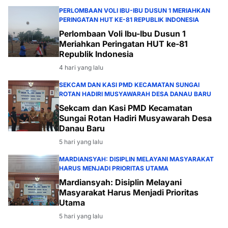
PERLOMBAAN VOLI IBU-IBU DUSUN 1 MERIAHKAN
PERINGATAN HUT KE-81 REPUBLIK INDONESIA
Perlombaan Voli Ibu-Ibu Dusun 1
Meriahkan Peringatan HUT ke-81
Republik Indonesia
4 hari yang lalu
SEKCAM DAN KASI PMD KECAMATAN SUNGAI
ROTAN HADIRI MUSYAWARAH DESA DANAU BARU
Sekcam dan Kasi PMD Kecamatan
Sungai Rotan Hadiri Musyawarah Desa
Danau Baru
5 hari yang lalu
MARDIANSYAH: DISIPLIN MELAYANI MASYARAKAT
HARUS MENJADI PRIORITAS UTAMA
Mardiansyah: Disiplin Melayani
Masyarakat Harus Menjadi Prioritas
Utama
5 hari yang lalu