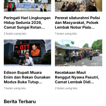
Peringati Hari Lingkungan
Pererat silaturahmi Polisi
Hidup Sedunia 2026,
dan Masyarakat, Polsek
Camat Sungai Rotan
Lembak Nobar Piala
Pimpin Giat Jumat Bersih
Dunia 2026
2 bulan yang lalu
1 bulan yang lalu
di Lingkungan Kantor
Kecamatan
Edison Bupati Muara
Kecelakaan Maut
Enim dan Rekan Gunakan
Renggut Nyawa Pasutri,
Modus Buka Tutup
Camat Lembak Didi
Rekening
Haryanto Turut Berduka
1 bulan yang lalu
2 bulan yang lalu
dan Melayat
Berita Terbaru