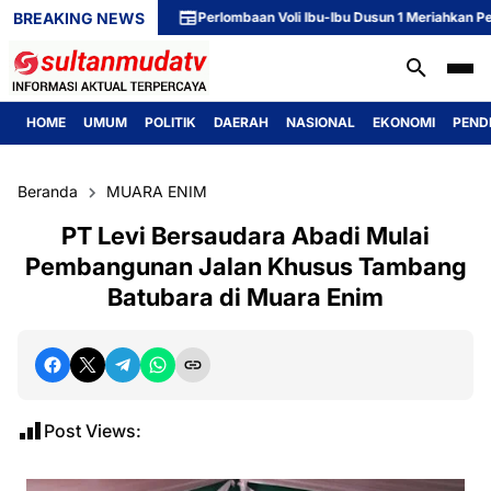
BREAKING NEWS
Perlombaan Voli Ibu-Ibu Dusun 1 Meriahkan Peringa
HOME
UMUM
POLITIK
DAERAH
NASIONAL
EKONOMI
PEND
Beranda
MUARA ENIM
PT Levi Bersaudara Abadi Mulai
Pembangunan Jalan Khusus Tambang
Batubara di Muara Enim
Post Views: