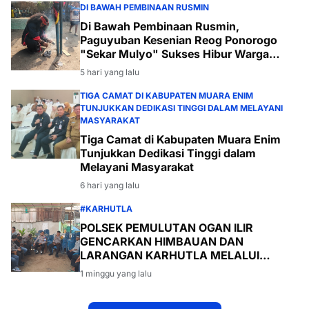
DI BAWAH PEMBINAAN RUSMIN
Di Bawah Pembinaan Rusmin,
Paguyuban Kesenian Reog Ponorogo
"Sekar Mulyo" Sukses Hibur Warga
Desa Payabakal
5 hari yang lalu
TIGA CAMAT DI KABUPATEN MUARA ENIM
TUNJUKKAN DEDIKASI TINGGI DALAM MELAYANI
MASYARAKAT
Tiga Camat di Kabupaten Muara Enim
Tunjukkan Dedikasi Tinggi dalam
Melayani Masyarakat
6 hari yang lalu
#KARHUTLA
POLSEK PEMULUTAN OGAN ILIR
GENCARKAN HIMBAUAN DAN
LARANGAN KARHUTLA MELALUI
PROGRAM TSKD (TOURING SAMBANG
1 minggu yang lalu
KE DESA-DESA