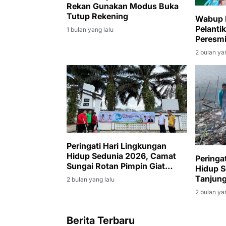
Rekan Gunakan Modus Buka
Tutup Rekening
Wabup M
Pelanti
1 bulan yang lalu
Peresmi
Lubuk 
2 bulan ya
Peringati Hari Lingkungan
Hidup Sedunia 2026, Camat
Peringa
Sungai Rotan Pimpin Giat
Hidup 
Jumat Bersih di Lingkungan
Tanjung
2 bulan yang lalu
Kantor Kecamatan
Royong
2 bulan ya
Berita Terbaru