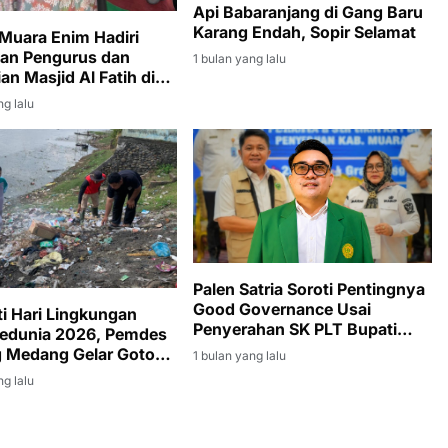
Api Babaranjang di Gang Baru
Karang Endah, Sopir Selamat
uara Enim Hadiri
kan Pengurus dan
1 bulan yang lalu
an Masjid Al Fatih di
Ampelas
ng lalu
Palen Satria Soroti Pentingnya
Good Governance Usai
ti Hari Lingkungan
Penyerahan SK PLT Bupati
Sedunia 2026, Pemdes
Muara Enim kepada Sumarni
 Medang Gelar Gotong
1 bulan yang lalu
 Massal
ng lalu