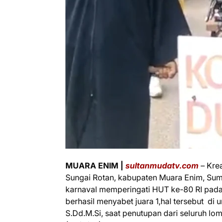
MUARA ENIM |
sultanmudatv.com
– Kre
Sungai Rotan, kabupaten Muara Enim, Sum
karnaval memperingati HUT ke-80 RI pada
berhasil menyabet juara 1,hal tersebut d
S.Dd.M.Si, saat penutupan dari seluruh l