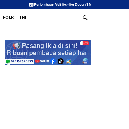
Perlombaan Voli Ibu-Ibu Dusun 1 Meriahkan Peringatan HUT ke-81 Republik I
POLRI
TNI