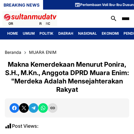
BREAKING NEWS
Perlombaan Voli Ibu-Ibu Dusun 1 Mer
HOME
UMUM
POLITIK
DAERAH
NASIONAL
EKONOMI
PEND
Beranda
MUARA ENIM
Makna Kemerdekaan Menurut Ponira,
S.H., M.Kn., Anggota DPRD Muara Enim:
"Merdeka Adalah Mensejahterakan
Rakyat
Post Views: