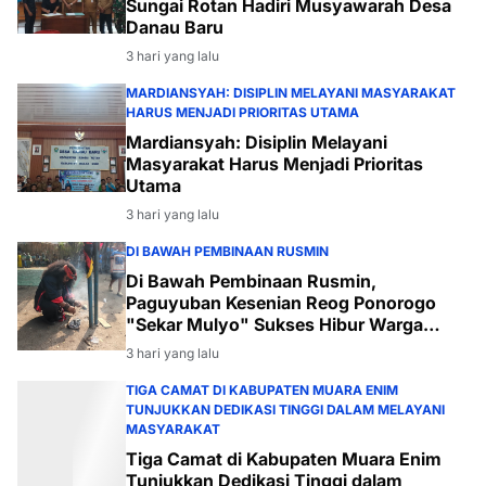
Sungai Rotan Hadiri Musyawarah Desa
Danau Baru
3 hari yang lalu
MARDIANSYAH: DISIPLIN MELAYANI MASYARAKAT
HARUS MENJADI PRIORITAS UTAMA
Mardiansyah: Disiplin Melayani
Masyarakat Harus Menjadi Prioritas
Utama
3 hari yang lalu
DI BAWAH PEMBINAAN RUSMIN
Di Bawah Pembinaan Rusmin,
Paguyuban Kesenian Reog Ponorogo
"Sekar Mulyo" Sukses Hibur Warga
Desa Payabakal
3 hari yang lalu
TIGA CAMAT DI KABUPATEN MUARA ENIM
TUNJUKKAN DEDIKASI TINGGI DALAM MELAYANI
MASYARAKAT
Tiga Camat di Kabupaten Muara Enim
Tunjukkan Dedikasi Tinggi dalam