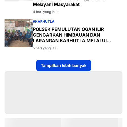
Melayani Masyarakat
4 hari yang lalu
#KARHUTLA
POLSEK PEMULUTAN OGAN ILIR
GENCARKAN HIMBAUAN DAN
LARANGAN KARHUTLA MELALUI
PROGRAM TSKD (TOURING SAMBANG
5 hari yang lalu
KE DESA-DESA
Tampilkan lebih banyak