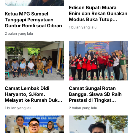
Edison Bupati Muara
Enim dan Rekan Gunakan
Ketua MPG Sumsel
Modus Buka Tutup
Tanggapi Pernyataan
Rekening
Guntur Romli soal Gibran
1 bulan yang lalu
2 bulan yang lalu
Camat Lembak Didi
Camat Sungai Rotan
Haryanto, S.Kom.
Bangga, Siswa SD Raih
Melayat ke Rumah Duka
Prestasi di Tingkat
Istri Sekcam Gelumbang
Kabupaten
1 bulan yang lalu
2 bulan yang lalu