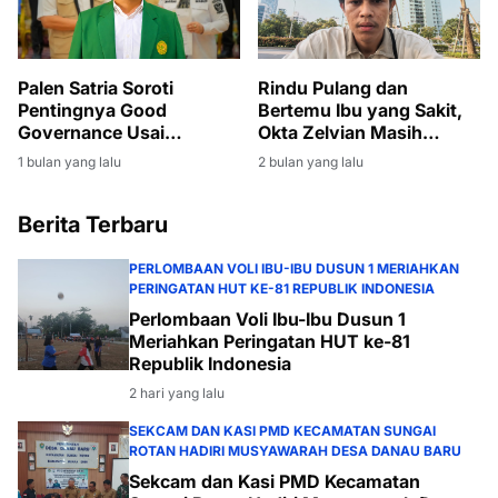
Palen Satria Soroti
Rindu Pulang dan
Pentingnya Good
Bertemu Ibu yang Sakit,
Governance Usai
Okta Zelvian Masih
Penyerahan SK PLT
Menanti Kepulangan dari
1 bulan yang lalu
2 bulan yang lalu
Bupati Muara Enim
Kamboja
kepada Sumarni
Berita Terbaru
PERLOMBAAN VOLI IBU-IBU DUSUN 1 MERIAHKAN
PERINGATAN HUT KE-81 REPUBLIK INDONESIA
Perlombaan Voli Ibu-Ibu Dusun 1
Meriahkan Peringatan HUT ke-81
Republik Indonesia
2 hari yang lalu
SEKCAM DAN KASI PMD KECAMATAN SUNGAI
ROTAN HADIRI MUSYAWARAH DESA DANAU BARU
Sekcam dan Kasi PMD Kecamatan