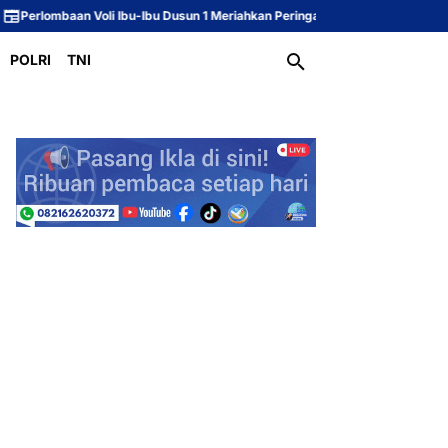
Voli Ibu-Ibu Dusun 1 Meriahkan Peringatan HUT ke-81 Republik Indonesia
POLRI
TNI