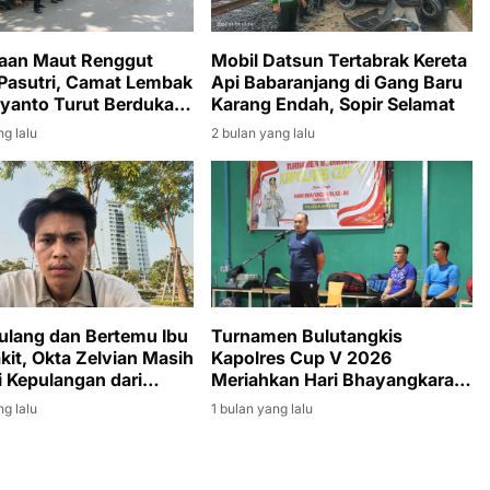
aan Maut Renggut
Mobil Datsun Tertabrak Kereta
Pasutri, Camat Lembak
Api Babaranjang di Gang Baru
ryanto Turut Berduka
Karang Endah, Sopir Selamat
ayat
ng lalu
2 bulan yang lalu
ulang dan Bertemu Ibu
Turnamen Bulutangkis
kit, Okta Zelvian Masih
Kapolres Cup V 2026
 Kepulangan dari
Meriahkan Hari Bhayangkara
a
ke-80
ng lalu
1 bulan yang lalu