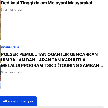
Dedikasi Tinggi dalam Melayani Masyarakat
5 hari yang lalu
#KARHUTLA
POLSEK PEMULUTAN OGAN ILIR GENCARKAN
HIMBAUAN DAN LARANGAN KARHUTLA
MELALUI PROGRAM TSKD (TOURING SAMBANG
KE DESA-DESA
6 hari yang lalu
pilkan lebih banyak