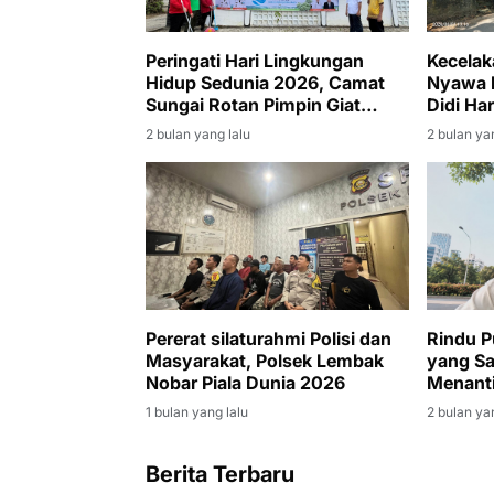
Peringati Hari Lingkungan
Kecelak
Hidup Sedunia 2026, Camat
Nyawa 
Sungai Rotan Pimpin Giat
Didi Ha
Jumat Bersih di Lingkungan
dan Mel
2 bulan yang lalu
2 bulan ya
Kantor Kecamatan
Pererat silaturahmi Polisi dan
Rindu P
Masyarakat, Polsek Lembak
yang Sa
Nobar Piala Dunia 2026
Menanti
Kamboj
1 bulan yang lalu
2 bulan ya
Berita Terbaru