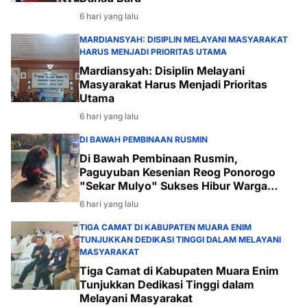
6 hari yang lalu
MARDIANSYAH: DISIPLIN MELAYANI MASYARAKAT
HARUS MENJADI PRIORITAS UTAMA
Mardiansyah: Disiplin Melayani
Masyarakat Harus Menjadi Prioritas
Utama
6 hari yang lalu
DI BAWAH PEMBINAAN RUSMIN
Di Bawah Pembinaan Rusmin,
Paguyuban Kesenian Reog Ponorogo
"Sekar Mulyo" Sukses Hibur Warga
Desa Payabakal
6 hari yang lalu
TIGA CAMAT DI KABUPATEN MUARA ENIM
TUNJUKKAN DEDIKASI TINGGI DALAM MELAYANI
MASYARAKAT
Tiga Camat di Kabupaten Muara Enim
Tunjukkan Dedikasi Tinggi dalam
Melayani Masyarakat