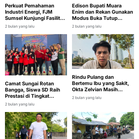
Perkuat Pemahaman
Edison Bupati Muara
Industri Energi, FJM
Enim dan Rekan Gunakan
Sumsel Kunjungi Fasilitas
Modus Buka Tutup
Produksi Migas di Muara
Rekening
2 bulan yang lalu
2 bulan yang lalu
Enim
Rindu Pulang dan
Bertemu Ibu yang Sakit,
Camat Sungai Rotan
Okta Zelvian Masih
Bangga, Siswa SD Raih
Menanti Kepulangan dari
Prestasi di Tingkat
2 bulan yang lalu
Kamboja
Kabupaten
2 bulan yang lalu