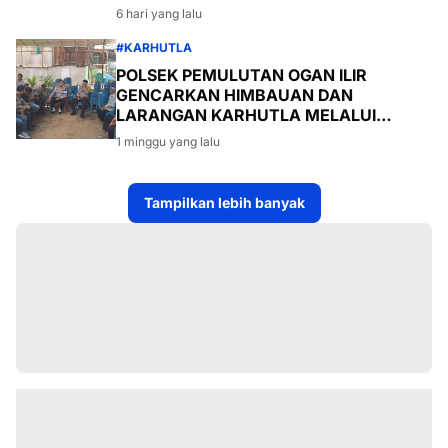
6 hari yang lalu
#KARHUTLA
POLSEK PEMULUTAN OGAN ILIR
GENCARKAN HIMBAUAN DAN
LARANGAN KARHUTLA MELALUI
PROGRAM TSKD (TOURING SAMBANG
1 minggu yang lalu
KE DESA-DESA
Tampilkan lebih banyak