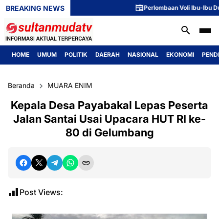
BREAKING NEWS
Perlombaan Voli Ibu-Ibu Dusun 
HOME
UMUM
POLITIK
DAERAH
NASIONAL
EKONOMI
PEND
Beranda
MUARA ENIM
Kepala Desa Payabakal Lepas Peserta
Jalan Santai Usai Upacara HUT RI ke-
80 di Gelumbang
Post Views: