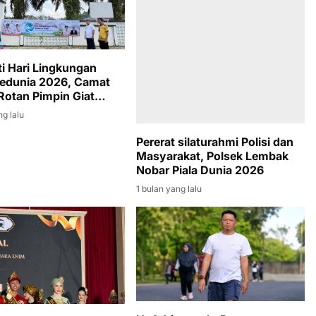
ti Hari Lingkungan
edunia 2026, Camat
Rotan Pimpin Giat
ersih di Lingkungan
ng lalu
 Kecamatan
Pererat silaturahmi Polisi dan
Masyarakat, Polsek Lembak
Nobar Piala Dunia 2026
1 bulan yang lalu