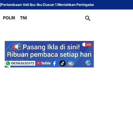
 Ibu-Ibu Dusun 1 Meriahkan Peringatan HUT ke-81 Republik Indonesia
Sekc
POLRI
TNI