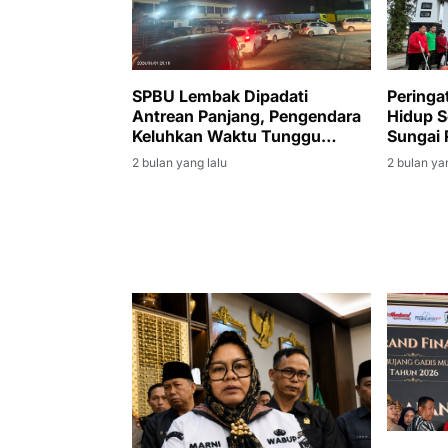
SPBU Lembak Dipadati
Peringa
Antrean Panjang, Pengendara
Hidup S
Keluhkan Waktu Tunggu
Sungai 
Hingga Tiga Jam
Jumat B
2 bulan yang lalu
2 bulan ya
Kantor