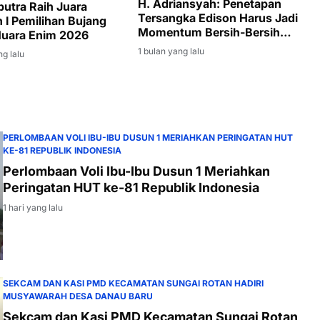
H. Adriansyah: Penetapan
putra Raih Juara
Tersangka Edison Harus Jadi
 I Pemilihan Bujang
Momentum Bersih-Bersih
Muara Enim 2026
Korupsi di Muara Enim
1 bulan yang lalu
ng lalu
PERLOMBAAN VOLI IBU-IBU DUSUN 1 MERIAHKAN PERINGATAN HUT
KE-81 REPUBLIK INDONESIA
Perlombaan Voli Ibu-Ibu Dusun 1 Meriahkan
Peringatan HUT ke-81 Republik Indonesia
1 hari yang lalu
SEKCAM DAN KASI PMD KECAMATAN SUNGAI ROTAN HADIRI
MUSYAWARAH DESA DANAU BARU
Sekcam dan Kasi PMD Kecamatan Sungai Rotan