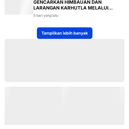
GENCARKAN HIMBAUAN DAN
LARANGAN KARHUTLA MELALUI
PROGRAM TSKD (TOURING SAMBANG
5 hari yang lalu
KE DESA-DESA
Tampilkan lebih banyak