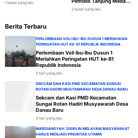
Sopir Selamat
Pemdes Tanjung Medang
1 bulan yang lalu
Gelar Gotong Royong
2 bulan yang lalu
Massal
Berita Terbaru
PERLOMBAAN VOLI IBU-IBU DUSUN 1 MERIAHKAN
PERINGATAN HUT KE-81 REPUBLIK INDONESIA
Perlombaan Voli Ibu-Ibu Dusun 1
Meriahkan Peringatan HUT ke-81
Republik Indonesia
2 hari yang lalu
SEKCAM DAN KASI PMD KECAMATAN SUNGAI
ROTAN HADIRI MUSYAWARAH DESA DANAU BARU
Sekcam dan Kasi PMD Kecamatan
Sungai Rotan Hadiri Musyawarah Desa
Danau Baru
3 hari yang lalu
MARDIANSYAH: DISIPLIN MELAYANI MASYARAKAT
HARUS MENJADI PRIORITAS UTAMA