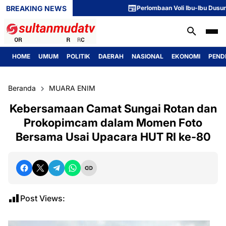
BREAKING NEWS
Perlombaan Voli Ibu-Ibu Dusun 1 Meri
HOME
UMUM
POLITIK
DAERAH
NASIONAL
EKONOMI
PEND
Beranda
MUARA ENIM
Kebersamaan Camat Sungai Rotan dan
Prokopimcam dalam Momen Foto
Bersama Usai Upacara HUT RI ke-80
Post Views: