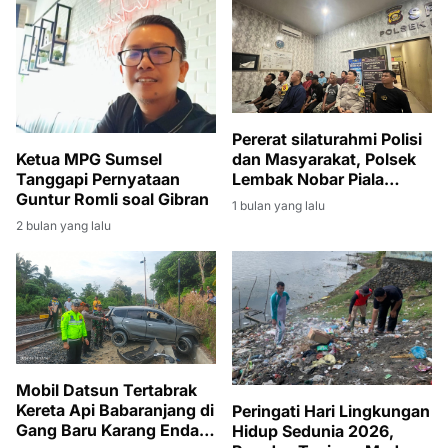
STABILITAS
PEMERINTAHAN DAN
PEMBANGUNAN
Pererat silaturahmi Polisi
dan Masyarakat, Polsek
Ketua MPG Sumsel
Lembak Nobar Piala
Tanggapi Pernyataan
Dunia 2026
Guntur Romli soal Gibran
1 bulan yang lalu
2 bulan yang lalu
Mobil Datsun Tertabrak
Kereta Api Babaranjang di
Peringati Hari Lingkungan
Gang Baru Karang Endah,
Hidup Sedunia 2026,