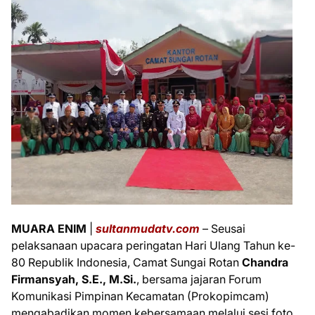
MUARA ENIM
|
s
ultanmudatv.com
– Seusai
pelaksanaan upacara peringatan Hari Ulang Tahun ke-
80 Republik Indonesia, Camat Sungai Rotan
Chandra
Firmansyah,
S.E., M.Si.
, bersama jajaran Forum
Komunikasi Pimpinan Kecamatan (Prokopimcam)
mengabadikan momen kebersamaan melalui sesi foto