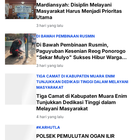
Mardiansyah: Disiplin Melayani
Masyarakat Harus Menjadi Prioritas
Utama
3 hari yang lalu
DI BAWAH PEMBINAAN RUSMIN
Di Bawah Pembinaan Rusmin,
Paguyuban Kesenian Reog Ponorogo
"Sekar Mulyo" Sukses Hibur Warga
Desa Payabakal
3 hari yang lalu
TIGA CAMAT DI KABUPATEN MUARA ENIM
TUNJUKKAN DEDIKASI TINGGI DALAM MELAYANI
MASYARAKAT
Tiga Camat di Kabupaten Muara Enim
Tunjukkan Dedikasi Tinggi dalam
Melayani Masyarakat
4 hari yang lalu
#KARHUTLA
POLSEK PEMULUTAN OGAN ILIR