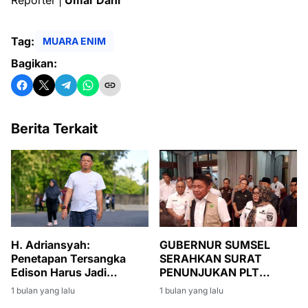
Tag:
MUARA ENIM
Bagikan:
Berita Terkait
H. Adriansyah:
GUBERNUR SUMSEL
Penetapan Tersangka
SERAHKAN SURAT
Edison Harus Jadi
PENUNJUKAN PLT
Momentum Bersih-Bersih
BUPATI MUARA ENIM,
1 bulan yang lalu
1 bulan yang lalu
Korupsi di Muara Enim
SUMARNI DIMINTA JAGA