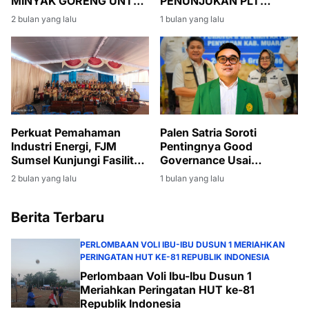
MINYAK GORENG UNTUK
PENUNJUKAN PLT
WARGA BANSOS DI
BUPATI MUARA ENIM,
2 bulan yang lalu
1 bulan yang lalu
DESA DANAU BARU
SUMARNI DIMINTA JAGA
STABILITAS
PEMERINTAHAN DAN
PEMBANGUNAN
Perkuat Pemahaman
Palen Satria Soroti
Industri Energi, FJM
Pentingnya Good
Sumsel Kunjungi Fasilitas
Governance Usai
Produksi Migas di Muara
Penyerahan SK PLT
2 bulan yang lalu
1 bulan yang lalu
Enim
Bupati Muara Enim
kepada Sumarni
Berita Terbaru
PERLOMBAAN VOLI IBU-IBU DUSUN 1 MERIAHKAN
PERINGATAN HUT KE-81 REPUBLIK INDONESIA
Perlombaan Voli Ibu-Ibu Dusun 1
Meriahkan Peringatan HUT ke-81
Republik Indonesia