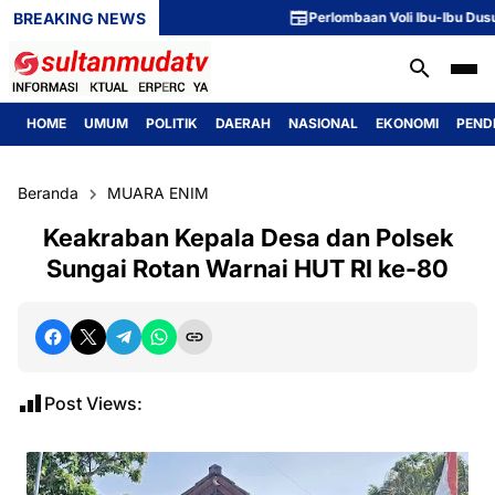
BREAKING NEWS
Perlombaan Voli Ibu-Ibu Dusun 1 M
HOME
UMUM
POLITIK
DAERAH
NASIONAL
EKONOMI
PEND
Beranda
MUARA ENIM
Keakraban Kepala Desa dan Polsek
Sungai Rotan Warnai HUT RI ke-80
Post Views: