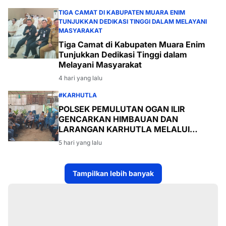
TIGA CAMAT DI KABUPATEN MUARA ENIM
TUNJUKKAN DEDIKASI TINGGI DALAM MELAYANI
MASYARAKAT
Tiga Camat di Kabupaten Muara Enim
Tunjukkan Dedikasi Tinggi dalam
Melayani Masyarakat
4 hari yang lalu
#KARHUTLA
POLSEK PEMULUTAN OGAN ILIR
GENCARKAN HIMBAUAN DAN
LARANGAN KARHUTLA MELALUI
PROGRAM TSKD (TOURING SAMBANG
5 hari yang lalu
KE DESA-DESA
Tampilkan lebih banyak