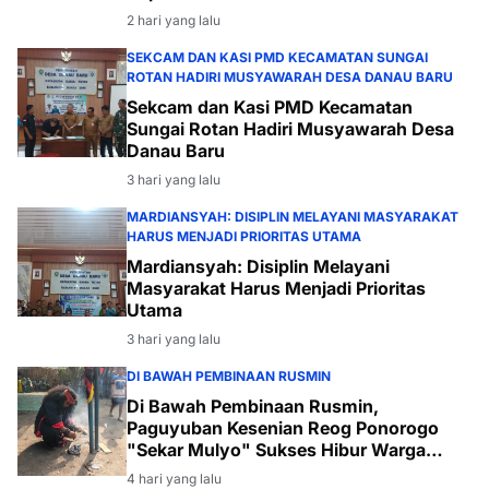
2 hari yang lalu
SEKCAM DAN KASI PMD KECAMATAN SUNGAI
ROTAN HADIRI MUSYAWARAH DESA DANAU BARU
Sekcam dan Kasi PMD Kecamatan
Sungai Rotan Hadiri Musyawarah Desa
Danau Baru
3 hari yang lalu
MARDIANSYAH: DISIPLIN MELAYANI MASYARAKAT
HARUS MENJADI PRIORITAS UTAMA
Mardiansyah: Disiplin Melayani
Masyarakat Harus Menjadi Prioritas
Utama
3 hari yang lalu
DI BAWAH PEMBINAAN RUSMIN
Di Bawah Pembinaan Rusmin,
Paguyuban Kesenian Reog Ponorogo
"Sekar Mulyo" Sukses Hibur Warga
Desa Payabakal
4 hari yang lalu