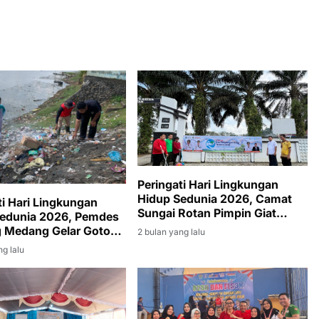
Peringati Hari Lingkungan
Hidup Sedunia 2026, Camat
ti Hari Lingkungan
Sungai Rotan Pimpin Giat
Sedunia 2026, Pemdes
Jumat Bersih di Lingkungan
 Medang Gelar Gotong
2 bulan yang lalu
Kantor Kecamatan
 Massal
ng lalu