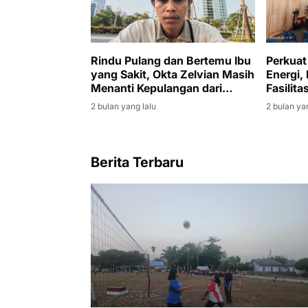
Rindu Pulang dan Bertemu Ibu
Perkuat
yang Sakit, Okta Zelvian Masih
Energi,
Menanti Kepulangan dari
Fasilita
Kamboja
Muara 
2 bulan yang lalu
2 bulan ya
Berita Terbaru