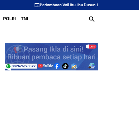
Perlombaan Voli Ibu-Ibu Dusun 1 Meriahkan Peringatan HUT ke-81 Republi
POLRI
TNI