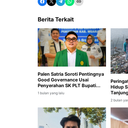
Berita Terkait
Palen Satria Soroti Pentingnya
Good Governance Usai
Peringa
Penyerahan SK PLT Bupati
Hidup 
Muara Enim kepada Sumarni
Tanjung
1 bulan yang lalu
Royong
2 bulan ya