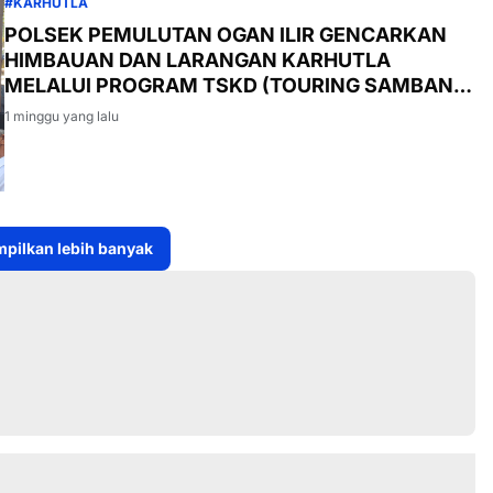
#KARHUTLA
POLSEK PEMULUTAN OGAN ILIR GENCARKAN
HIMBAUAN DAN LARANGAN KARHUTLA
MELALUI PROGRAM TSKD (TOURING SAMBANG
KE DESA-DESA
1 minggu yang lalu
pilkan lebih banyak