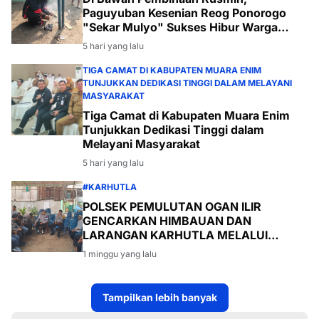
Paguyuban Kesenian Reog Ponorogo
"Sekar Mulyo" Sukses Hibur Warga
Desa Payabakal
5 hari yang lalu
TIGA CAMAT DI KABUPATEN MUARA ENIM
TUNJUKKAN DEDIKASI TINGGI DALAM MELAYANI
MASYARAKAT
Tiga Camat di Kabupaten Muara Enim
Tunjukkan Dedikasi Tinggi dalam
Melayani Masyarakat
5 hari yang lalu
#KARHUTLA
POLSEK PEMULUTAN OGAN ILIR
GENCARKAN HIMBAUAN DAN
LARANGAN KARHUTLA MELALUI
PROGRAM TSKD (TOURING SAMBANG
1 minggu yang lalu
KE DESA-DESA
Tampilkan lebih banyak