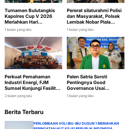
Turnamen Bulutangkis
Pererat silaturahmi Polisi
Kapolres Cup V 2026
dan Masyarakat, Polsek
Meriahkan Hari
Lembak Nobar Piala
Bhayangkara ke-80
Dunia 2026
1 bulan yang lalu
1 bulan yang lalu
Perkuat Pemahaman
Palen Satria Soroti
Industri Energi, FJM
Pentingnya Good
Sumsel Kunjungi Fasilitas
Governance Usai
Produksi Migas di Muara
Penyerahan SK PLT
2 bulan yang lalu
1 bulan yang lalu
Enim
Bupati Muara Enim
kepada Sumarni
Berita Terbaru
PERLOMBAAN VOLI IBU-IBU DUSUN 1 MERIAHKAN
PERINGATAN HUT KE-81 REPUBLIK INDONESIA