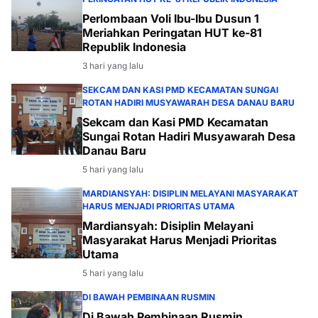
Perlombaan Voli Ibu-Ibu Dusun 1
Meriahkan Peringatan HUT ke-81
Republik Indonesia
3 hari yang lalu
SEKCAM DAN KASI PMD KECAMATAN SUNGAI
ROTAN HADIRI MUSYAWARAH DESA DANAU BARU
Sekcam dan Kasi PMD Kecamatan
Sungai Rotan Hadiri Musyawarah Desa
Danau Baru
5 hari yang lalu
MARDIANSYAH: DISIPLIN MELAYANI MASYARAKAT
HARUS MENJADI PRIORITAS UTAMA
Mardiansyah: Disiplin Melayani
Masyarakat Harus Menjadi Prioritas
Utama
5 hari yang lalu
DI BAWAH PEMBINAAN RUSMIN
Di Bawah Pembinaan Rusmin,