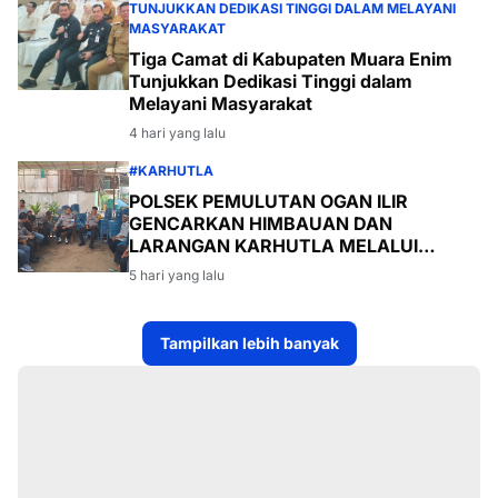
TUNJUKKAN DEDIKASI TINGGI DALAM MELAYANI
MASYARAKAT
Tiga Camat di Kabupaten Muara Enim
Tunjukkan Dedikasi Tinggi dalam
Melayani Masyarakat
4 hari yang lalu
#KARHUTLA
POLSEK PEMULUTAN OGAN ILIR
GENCARKAN HIMBAUAN DAN
LARANGAN KARHUTLA MELALUI
PROGRAM TSKD (TOURING SAMBANG
5 hari yang lalu
KE DESA-DESA
Tampilkan lebih banyak