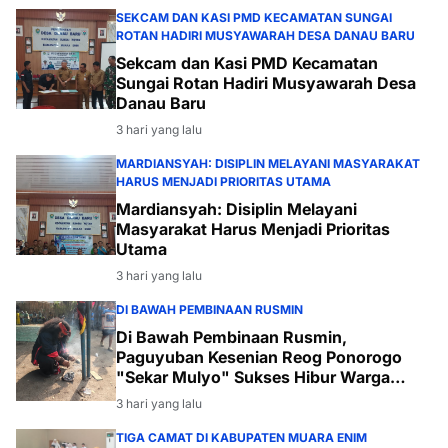
SEKCAM DAN KASI PMD KECAMATAN SUNGAI
ROTAN HADIRI MUSYAWARAH DESA DANAU BARU
Sekcam dan Kasi PMD Kecamatan
Sungai Rotan Hadiri Musyawarah Desa
Danau Baru
3 hari yang lalu
MARDIANSYAH: DISIPLIN MELAYANI MASYARAKAT
HARUS MENJADI PRIORITAS UTAMA
Mardiansyah: Disiplin Melayani
Masyarakat Harus Menjadi Prioritas
Utama
3 hari yang lalu
DI BAWAH PEMBINAAN RUSMIN
Di Bawah Pembinaan Rusmin,
Paguyuban Kesenian Reog Ponorogo
"Sekar Mulyo" Sukses Hibur Warga
Desa Payabakal
3 hari yang lalu
TIGA CAMAT DI KABUPATEN MUARA ENIM