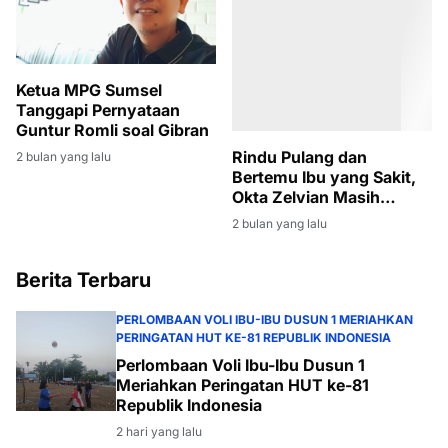
Ketua MPG Sumsel
Tanggapi Pernyataan
Guntur Romli soal Gibran
Rindu Pulang dan
2 bulan yang lalu
Bertemu Ibu yang Sakit,
Okta Zelvian Masih
Menanti Kepulangan dari
2 bulan yang lalu
Kamboja
Berita Terbaru
PERLOMBAAN VOLI IBU-IBU DUSUN 1 MERIAHKAN
PERINGATAN HUT KE-81 REPUBLIK INDONESIA
Perlombaan Voli Ibu-Ibu Dusun 1
Meriahkan Peringatan HUT ke-81
Republik Indonesia
2 hari yang lalu