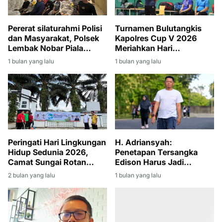
Pererat silaturahmi Polisi
Turnamen Bulutangkis
dan Masyarakat, Polsek
Kapolres Cup V 2026
Lembak Nobar Piala
Meriahkan Hari
Dunia 2026
Bhayangkara ke-80
1 bulan yang lalu
1 bulan yang lalu
Peringati Hari Lingkungan
H. Adriansyah:
Hidup Sedunia 2026,
Penetapan Tersangka
Camat Sungai Rotan
Edison Harus Jadi
Pimpin Giat Jumat Bersih
Momentum Bersih-Bersih
2 bulan yang lalu
1 bulan yang lalu
di Lingkungan Kantor
Korupsi di Muara Enim
Kecamatan