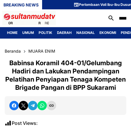
BREAKING NEWS
Perlombaan Voli Ibu-Ibu Dusun 1 Me
HOME
UMUM
POLITIK
DAERAH
NASIONAL
EKONOMI
PEND
Beranda
MUARA ENIM
Babinsa Koramil 404-01/Gelumbang
Hadiri dan Lakukan Pendampingan
Pelatihan Penyiapan Tenaga Kompeten
Brigade Pangan di BPP Sukarami
Post Views: