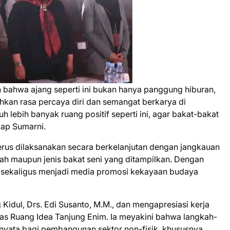
ahwa ajang seperti ini bukan hanya panggung hiburan,
kan rasa percaya diri dan semangat berkarya di
h lebih banyak ruang positif seperti ini, agar bakat-bakat
ap Sumarni.
erus dilaksanakan secara berkelanjutan dengan jangkauan
layah maupun jenis bakat seni yang ditampilkan. Dengan
sah sekaligus menjadi media promosi kekayaan budaya
idul, Drs. Edi Susanto, M.M., dan mengapresiasi kerja
tas Ruang Idea Tanjung Enim. Ia meyakini bahwa langkah-
nyata bagi pembangunan sektor non-fisik, khususnya