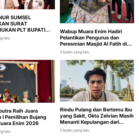
NUR SUMSEL
KAN SURAT
UKAN PLT BUPATI
Wabup Muara Enim Hadiri
ENIM, SUMARNI
Pelantikan Pengurus dan
g lalu
A JAGA STABILITAS
Peresmian Masjid Al Fatih di
INTAHAN DAN
Lubuk Ampelas
2 bulan yang lalu
NGUNAN
Rindu Pulang dan Bertemu Ibu
putra Raih Juara
yang Sakit, Okta Zelvian Masih
 I Pemilihan Bujang
Menanti Kepulangan dari
Muara Enim 2026
Kamboja
2 bulan yang lalu
ng lalu