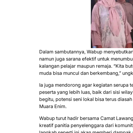
Dalam sambutannya, Wabup menyebutkan b
namun juga sarana efektif untuk menumbuh
kalangan pelajar maupun remaja. “Kita butu
muda bisa muncul dan berkembang,” ungk
Ia juga mendorong agar kegiatan serupa t
peserta yang lebih luas, baik dari sisi wi
begitu, potensi seni lokal bisa terus dia
Muara Enim.
Wabup turut hadir bersama Camat Lawang K
kreatif panitia penyelenggara dari komuni
langkah seperti ini akan memberi dampak 