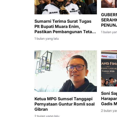
GUBER
SERAH
Sumarni Terima Surat Tugas
PENUNJ
Plt Bupati Muara Enim,
MUARA 
Pastikan Pembangunan Tetap
1 bulan yan
DIMINT
Berjalan
1 bulan yang lalu
PEMER
PEMBA
Soni Sa
Harapan
Ketua MPG Sumsel Tanggapi
Gadis 
Pernyataan Guntur Romli soal
Gibran
2 bulan ya
2 bulan yang lalu