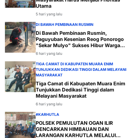
Utama
5 hari yang lalu
DI BAWAH PEMBINAAN RUSMIN
Di Bawah Pembinaan Rusmin,
Paguyuban Kesenian Reog Ponorogo
"Sekar Mulyo" Sukses Hibur Warga
Desa Payabakal
6 hari yang lalu
TIGA CAMAT DI KABUPATEN MUARA ENIM
TUNJUKKAN DEDIKASI TINGGI DALAM MELAYANI
MASYARAKAT
Tiga Camat di Kabupaten Muara Enim
Tunjukkan Dedikasi Tinggi dalam
Melayani Masyarakat
6 hari yang lalu
#KARHUTLA
POLSEK PEMULUTAN OGAN ILIR
GENCARKAN HIMBAUAN DAN
LARANGAN KARHUTLA MELALUI