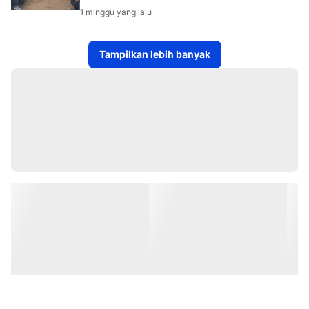
PROGRAM TSKD (TOURING SAMBANG
1 minggu yang lalu
KE DESA-DESA
Tampilkan lebih banyak