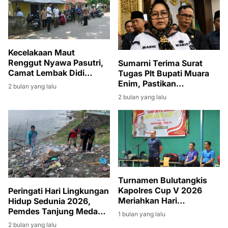
Kecelakaan Maut
Renggut Nyawa Pasutri,
Sumarni Terima Surat
Camat Lembak Didi
Tugas Plt Bupati Muara
Haryanto Turut Berduka
Enim, Pastikan
2 bulan yang lalu
dan Melayat
Pembangunan Tetap
2 bulan yang lalu
Berjalan
Turnamen Bulutangkis
Kapolres Cup V 2026
Peringati Hari Lingkungan
Meriahkan Hari
Hidup Sedunia 2026,
Bhayangkara ke-80
Pemdes Tanjung Medang
1 bulan yang lalu
Gelar Gotong Royong
2 bulan yang lalu