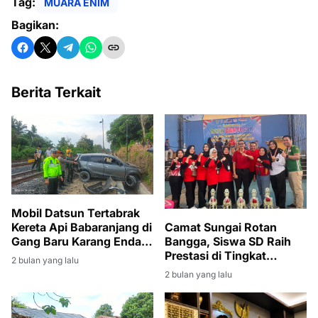
Tag:
MUARA ENIM
Bagikan:
Berita Terkait
Mobil Datsun Tertabrak
Kereta Api Babaranjang di
Camat Sungai Rotan
Gang Baru Karang Endah,
Bangga, Siswa SD Raih
Sopir Selamat
Prestasi di Tingkat
2 bulan yang lalu
Kabupaten
2 bulan yang lalu