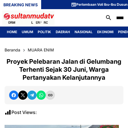
BREAKING NEWS
Perlombaan Voli Ibu-Ibu Dusun 1 Mer
HOME
UMUM
POLITIK
DAERAH
NASIONAL
EKONOMI
PEND
Beranda
MUARA ENIM
‎Proyek Pelebaran Jalan di Gelumbang
Terhenti Sejak 30 Juni, Warga
Pertanyakan Kelanjutannya‎
Post Views: