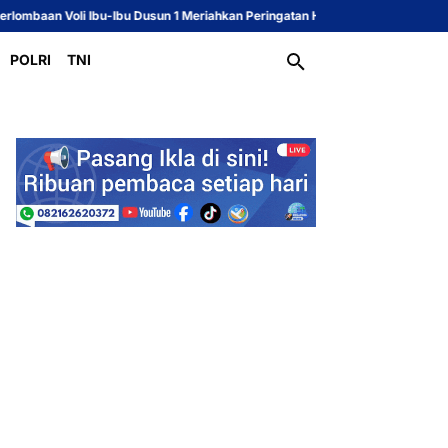
bu-Ibu Dusun 1 Meriahkan Peringatan HUT ke-81 Republik Indonesia
Sekcam
POLRI
TNI