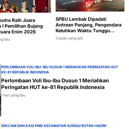
SPBU Lembak Dipadati
putra Raih Juara
Antrean Panjang, Pengendara
 I Pemilihan Bujang
Keluhkan Waktu Tunggu
Muara Enim 2026
Hingga Tiga Jam
2 bulan yang lalu
ng lalu
PERLOMBAAN VOLI IBU-IBU DUSUN 1 MERIAHKAN PERINGATAN HUT
KE-81 REPUBLIK INDONESIA
Perlombaan Voli Ibu-Ibu Dusun 1 Meriahkan
Peringatan HUT ke-81 Republik Indonesia
1 hari yang lalu
SEKCAM DAN KASI PMD KECAMATAN SUNGAI ROTAN HADIRI