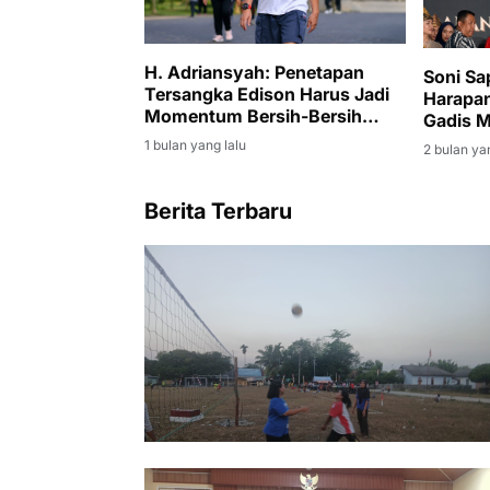
H. Adriansyah: Penetapan
Soni Sa
Tersangka Edison Harus Jadi
Harapan
Momentum Bersih-Bersih
Gadis 
Korupsi di Muara Enim
1 bulan yang lalu
2 bulan ya
Berita Terbaru