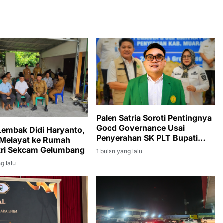
Palen Satria Soroti Pentingnya
Good Governance Usai
embak Didi Haryanto,
Penyerahan SK PLT Bupati
 Melayat ke Rumah
Muara Enim kepada Sumarni
tri Sekcam Gelumbang
1 bulan yang lalu
g lalu