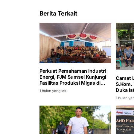
Berita Terkait
Perkuat Pemahaman Industri
Energi, FJM Sumsel Kunjungi
Camat L
Fasilitas Produksi Migas di
S.Kom.
Muara Enim
Duka Is
1 bulan yang lalu
1 bulan yan