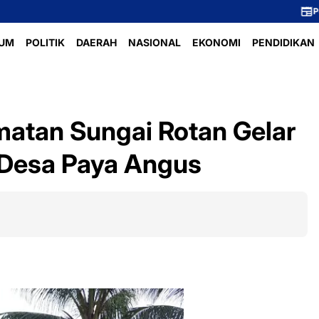
Perlombaan Voli I
UM
POLITIK
DAERAH
NASIONAL
EKONOMI
PENDIDIKAN
atan Sungai Rotan Gelar
 Desa Paya Angus